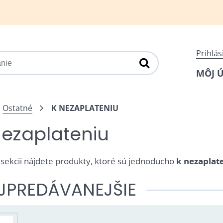
Prihlás
MÔJ 
Ostatné
K NEZAPLATENIU
nezaplateniu
o sekcii nájdete produkty, ktoré sú jednoducho
k nezaplat
JPREDÁVANEJŠIE