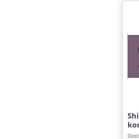
Shi
ko
Dost