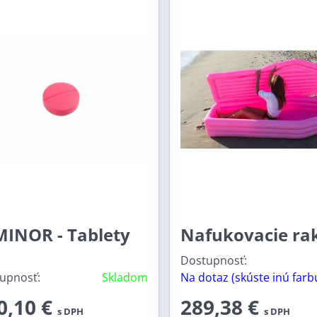
MINOR - Tablety
Nafukovacie ra
Dostupnosť:
upnosť:
Skladom
Na dotaz (skúste inú farb
0,10 €
289,38 €
s DPH
s DPH