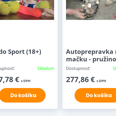
do Sport (18+)
Autoprepravka 
mačku - pružin
upnosť:
Skladom
Dostupnosť:
S
7,78 €
277,86 €
s DPH
s DPH
Do košíka
Do košíka