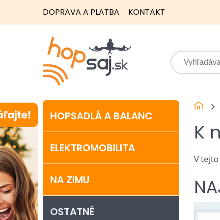
DOPRAVA A PLATBA
KONTAKT
HOPSADLÁ A BALANC
K 
ELEKTROMOBILITA
V tejt
NA ZIMU
NA
OSTATNÉ