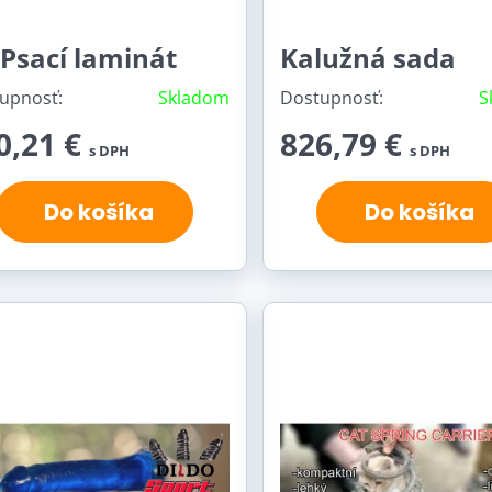
Psací laminát
Kalužná sada
upnosť:
Skladom
Dostupnosť:
S
0,21 €
826,79 €
s DPH
s DPH
Do košíka
Do košíka