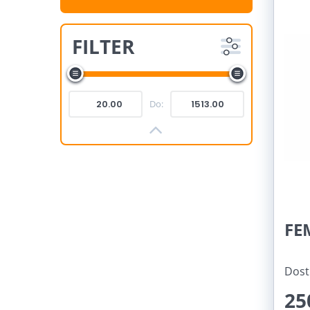
FILTER
Do:
FE
Dost
25