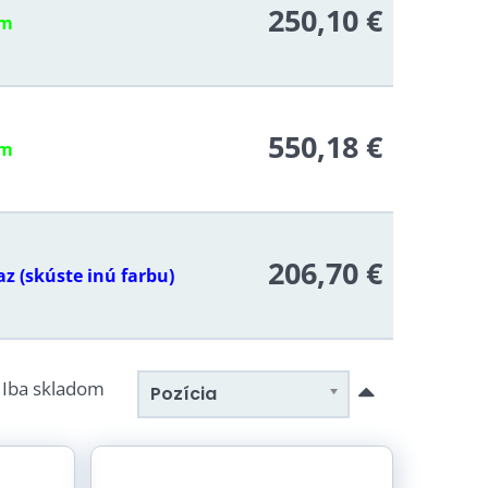
250,10 €
om
550,18 €
om
206,70 €
z (skúste inú farbu)
Iba skladom
Pozícia