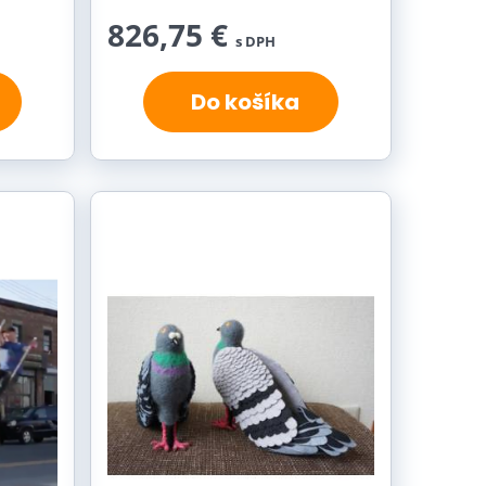
826,75 €
s DPH
Do košíka