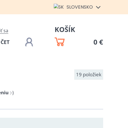
SLOVENSKO
KOŠÍK
iť sa
0 €
ÚČET
19
položiek
eniu
:-)