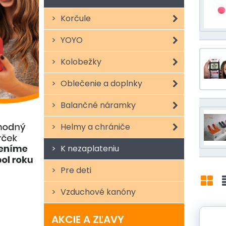
Korčule
YOYO
Kolobežky
Oblečenie a doplnky
Balančné náramky
Helmy a chrániče
K nezaplateniu
Pre deti
Vzduchové kanóny
Mri
AKCIE A ZĽAVY