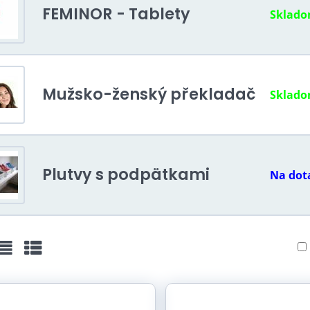
FEMINOR - Tablety
Sklad
Mužsko-ženský překladač
Sklad
Plutvy s podpätkami
Na dota
ežka
Zoznam
Tabuľka