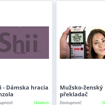
i - Dámska hracia
Mužsko-ženský
nzola
překladač
upnosť:
Skladom
Dostupnosť:
S