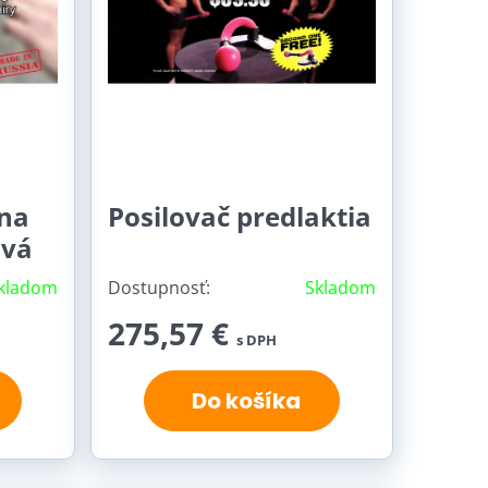
na
Posilovač predlaktia
ová
kladom
Dostupnosť:
Skladom
275,57 €
s DPH
Do košíka