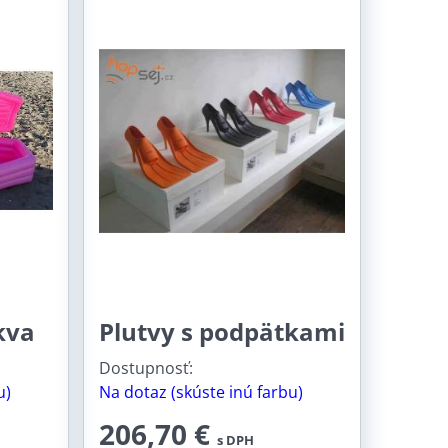
kva
Plutvy s podpätkami
Dostupnosť:
u)
Na dotaz (skúste inú farbu)
206,70 €
s DPH