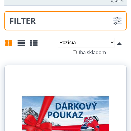
0,04 €
FILTER
Od:
Do:
Iba skladom
Mriežka
Zoznam
Tabuľka
Veľkosť:
Farba:
Farba: