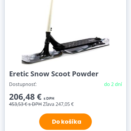
Eretic Snow Scoot Powder
Dostupnosť:
do 2 dní
206,48 €
s DPH
453,53 €
s DPH
Zľava 247,05 €
Do košíka