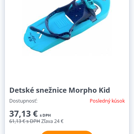
Detské snežnice Morpho Kid
Dostupnosť:
Posledný kúsok
37,13 €
s DPH
61,13 €
s DPH
Zľava 24 €