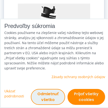
Predvoľby súkromia
Cookies používame na zlepšenie vašej návštevy tejto webovej
stránky, analýzu jej výkonnosti a zhromažďovanie údajov o jej
používaní. Na tento účel môžeme použiť nástroje a služby
tretích strán a zhromaždené údaje sa môžu preniesť k
partnerom v EÚ, USA alebo iných krajinách. Kliknutím na
„Prijať všetky cookies“ vyjadrujete svoj súhlas s týmto
spracovaním. Nižšie môžete nájsť podrobné informácie alebo
upraviť svoje preferencie.
Zásady ochrany osobných údajov
Snežné korčule Tomsen BTS 5
Dostupnosť:
Skladom
Ukázať
Odmietnuť
Prijať všetky
od 309,75 €
podrobnosti
všetko
cookies
s DPH