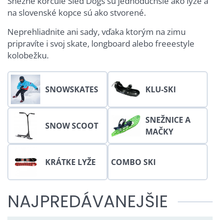
Snežné korčule Sled Dogs sú jednoduchšie ako lyže a
na slovenské kopce sú ako stvorené.
Neprehliadnite ani sady, vďaka ktorým na zimu
pripravíte i svoj skate, longboard alebo freeestyle
kolobežku.
SNOWSKATES
KLU-SKI
SNEŽNICE A
SNOW SCOOT
MAČKY
KRÁTKE LYŽE
COMBO SKI
NAJPREDÁVANEJŠIE