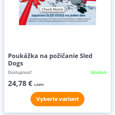
Veľkosť:
S (1)
M (1)
L (1)
XL (1)
Poukážka na požičanie Sled
Dĺžka lekcie:
Dogs
1 hodina (1)
2 hodiny (1)
Dostupnosť:
Skladom
3 hodiny (1)
4 hodiny (1)
24,78 €
s DPH
Farba:
Vyberte variant