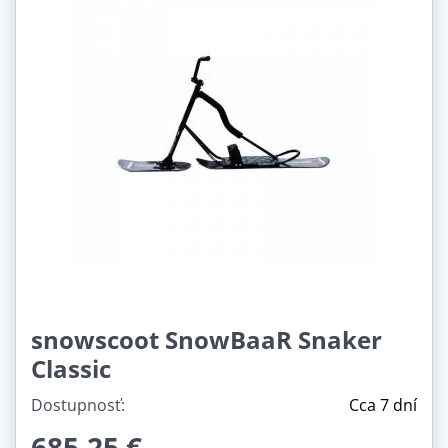
snowscoot SnowBaaR Snaker
Classic
Dostupnosť:
Cca 7 dní
685,25 €