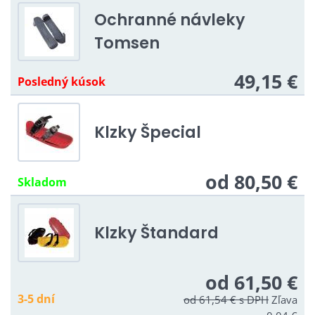
Ochranné návleky
Tomsen
49,15 €
Posledný kúsok
Klzky Špecial
od 80,50 €
Skladom
Klzky Štandard
od 61,50 €
3-5 dní
od 61,54 €
s DPH
Zľava