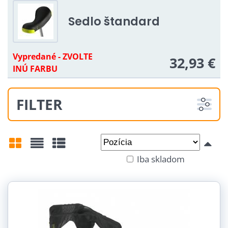
Sedlo štandard
Vypredané - ZVOLTE
32,93 €
INÚ FARBU
FILTER
Od:
Do:
Iba skladom
Mriežka
Zoznam
Tabuľka
Priemer:
20" (1)
24" (1)
29" (1)