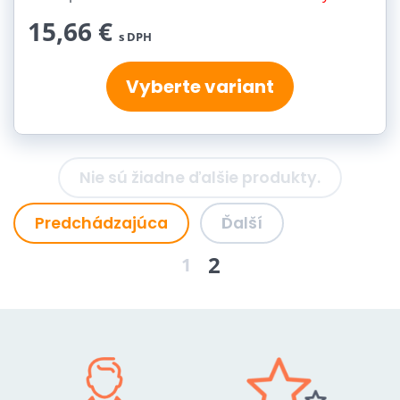
15,66 €
s DPH
Vyberte variant
Nie sú žiadne ďalšie produkty.
Predchádzajúca
Ďalší
2
1