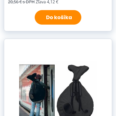
20,56 €
s DPH
Zľava 4,12 €
Do košíka