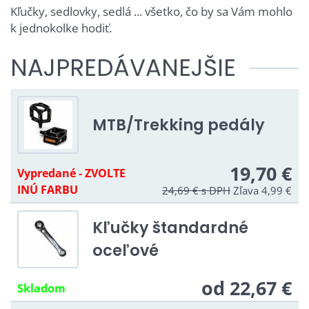
Kľučky, sedlovky, sedlá ... všetko, čo by sa Vám mohlo
k jednokolke hodiť.
NAJPREDÁVANEJŠIE
MTB/Trekking pedály
19,70 €
Vypredané - ZVOLTE
INÚ FARBU
24,69 €
s DPH
Zľava 4,99 €
Kľučky štandardné
oceľové
od 22,67 €
Skladom