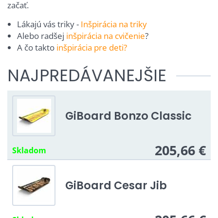
začať.
Lákajú vás triky -
Inšpirácia na triky
Alebo radšej
inšpirácia na cvičenie
?
A čo takto
inšpirácia pre deti?
NAJPREDÁVANEJŠIE
GiBoard Bonzo Classic
205,66 €
Skladom
GiBoard Cesar Jib