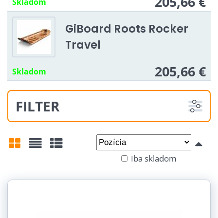
205,66 €
Skladom
GiBoard Roots Rocker
Travel
205,66 €
Skladom
FILTER
Od:
Do:
Iba skladom
Mriežka
Zoznam
Tabuľka
Šířka:
5 cm (3)