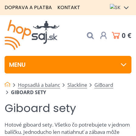
DOPRAVA A PLATBA
KONTAKT
0 €
MENU
Hopsadlá a balanc
Slackline
GiBoard
GIBOARD SETY
Giboard sety
Hotové giboard sety. Všetko čo potrebujete v jednom
balíčku. Jednoducho len natiahnuť a zábava môže