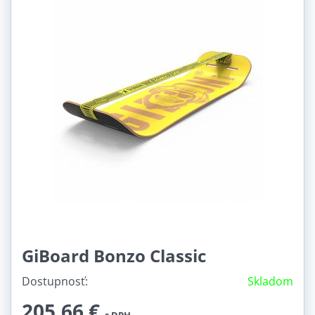
Využití:
Rodinná (3)
Freestyle triky (3)
GiBoard Bonzo Classic
Dostupnosť:
Skladom
205,66 €