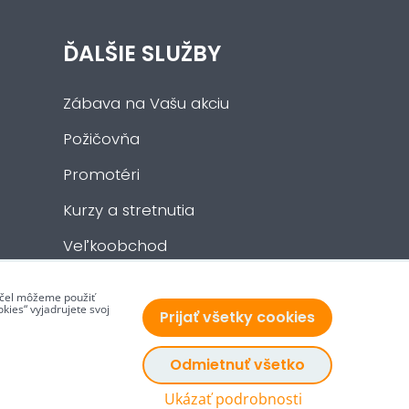
ĎALŠIE SLUŽBY
Zábava na Vašu akciu
Požičovňa
Promotéri
Kurzy a stretnutia
Veľkoobchod
 účel môžeme použiť
kies“ vyjadrujete svoj
Prijať všetky cookies
Odmietnuť všetko
Ukázať podrobnosti