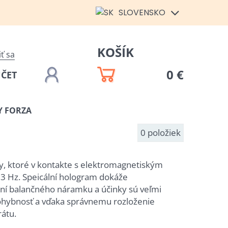
SLOVENSKO
KOŠÍK
iť sa
0 €
ÚČET
 FORZA
0
položiek
 ktoré v kontakte s elektromagnetiským
83 Hz. Speicální hologram dokáže
ení balančného náramku a účinky sú veľmi
, ohybnosť a vďaka správnemu rozloženie
átu.