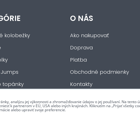
GÓRIE
O NÁS
ké kolobežky
Ako nakupovať
e
Doprava
lky
Platba
 Jumps
Obchodné podmienky
e topánky
Kontakty
če
ránky, analýzu jej výkonnosti a zhromažďovanie údajov o jej používaní. Na tento
iesť k partnerom v EÚ, USA alebo iných krajinách. Kliknutím na „Prijať všetky coo
mácie alebo upraviť svoje preferencie.