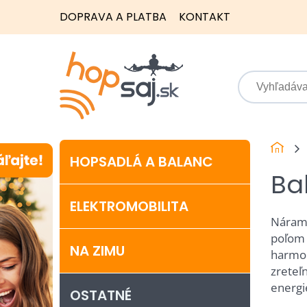
DOPRAVA A PLATBA
KONTAKT
HOPSADLÁ A BALANC
Ba
ELEKTROMOBILITA
Náramk
poľom 
NA ZIMU
harmon
zreteľ
energi
OSTATNÉ