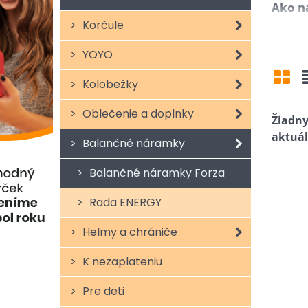
Ako n
Korčule
Roku 1
(Schum
YOYO
Hz. Na
Po cel
Kolobežky
Mri
nášho t
Oblečenie a doplnky
frekven
dôleži
Balančné náramky
úzko s
mierou
Balančné náramky Forza
Rada ENERGY
Helmy a chrániče
K nezaplateniu
Pre deti