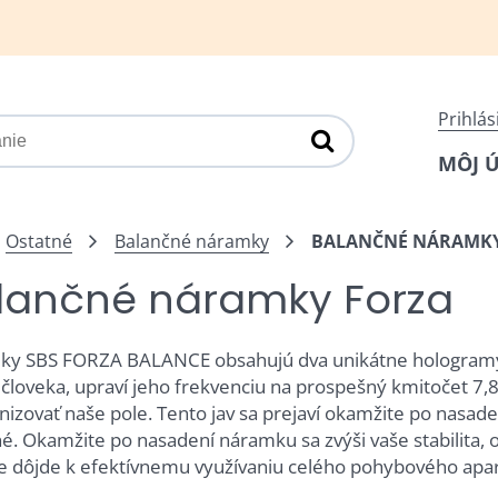
Prihlás
MÔJ 
Ostatné
Balančné náramky
BALANČNÉ NÁRAMKY
lančné náramky Forza
y SBS FORZA BALANCE obsahujú dva unikátne hologramy,
človeka, upraví jeho frekvenciu na prospešný kmitočet 7,
izovať naše pole. Tento jav sa prejaví okamžite po nasad
né. Okamžite po nasadení náramku sa zvýši vaše stabilita
e dôjde k efektívnemu využívaniu celého pohybového apar