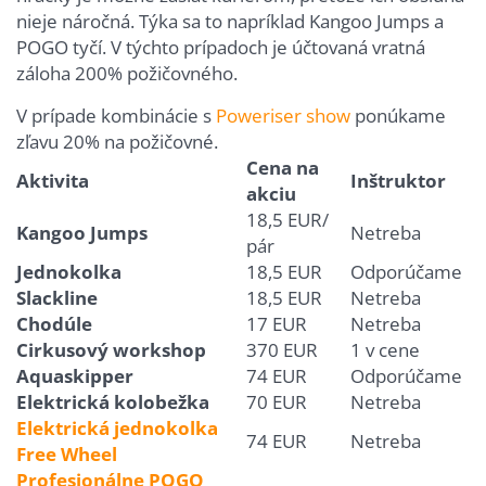
nieje náročná. Týka sa to napríklad Kangoo Jumps a
POGO tyčí. V týchto prípadoch je účtovaná vratná
záloha 200% požičovného.
V prípade kombinácie s
Poweriser show
ponúkame
zľavu 20% na požičovné.
Cena na
Aktivita
Inštruktor
akciu
18,5 EUR/
Kangoo Jumps
Netreba
pár
Jednokolka
18,5 EUR
Odporúčame
Slackline
18,5 EUR
Netreba
Chodúle
17 EUR
Netreba
Cirkusový workshop
370 EUR
1 v cene
Aquaskipper
74 EUR
Odporúčame
Elektrická kolobežka
70 EUR
Netreba
Elektrická jednokolka
74 EUR
Netreba
Free Wheel
Profesionálne POGO