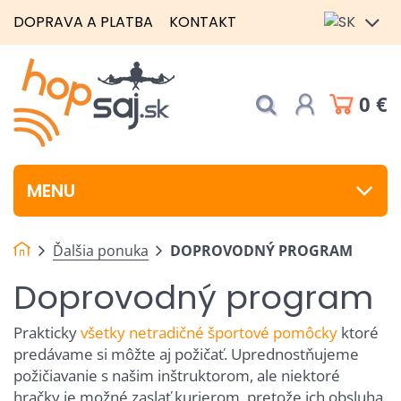
DOPRAVA A PLATBA
KONTAKT
0 €
MENU
Ďalšia ponuka
DOPROVODNÝ PROGRAM
Doprovodný program
Prakticky
všetky netradičné športové pomôcky
ktoré
predávame si môžte aj požičať. Uprednostňujeme
požičiavanie s našim inštruktorom, ale niektoré
hračky je možné zaslať kurierom, pretože ich obsluha