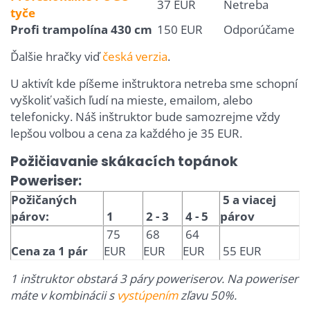
37 EUR
Netreba
tyče
Profi trampolína 430 cm
150 EUR
Odporúčame
Ďalšie hračky viď
česká verzia
.
U aktivít kde píšeme inštruktora netreba sme schopní
vyškoliť vašich ľudí na mieste, emailom, alebo
telefonicky. Náš inštruktor bude samozrejme vždy
lepšou volbou a cena za každého je 35 EUR.
Požičiavanie skákacích topánok
Poweriser:
Požičaných
5 a viacej
párov:
1
2 - 3
4 - 5
párov
75
68
64
Cena za 1 pár
EUR
EUR
EUR
55 EUR
1 inštruktor obstará 3 páry poweriserov. Na poweriser
máte v kombinácii s
vystúpením
zľavu 50%.