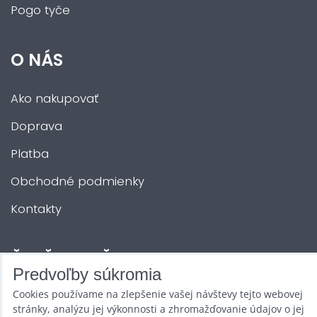
Pogo tyče
O NÁS
Ako nakupovať
Doprava
Platba
Obchodné podmienky
Kontakty
ĎALŠIE SLUŽBY
Predvoľby súkromia
Cookies používame na zlepšenie vašej návštevy tejto webovej
Zábava na Vašu akciu
stránky, analýzu jej výkonnosti a zhromažďovanie údajov o jej