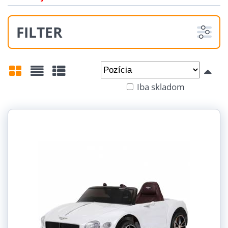
FILTER
Od:
Do:
Iba skladom
Mriežka
Zoznam
Tabuľka