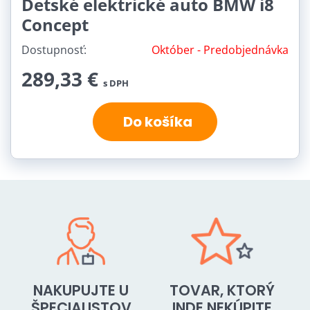
Detské elektrické auto BMW i8
Concept
Dostupnosť:
Október - Predobjednávka
289,33 €
s DPH
Do košíka
NAKUPUJTE U
TOVAR, KTORÝ
ŠPECIALISTOV
INDE NEKÚPITE