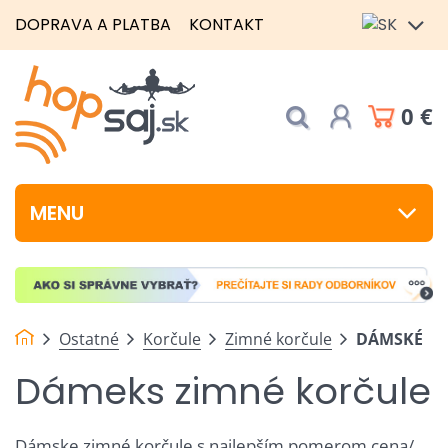
DOPRAVA A PLATBA
KONTAKT
0 €
MENU
Ostatné
Korčule
Zimné korčule
DÁMSKÉ
Dámeks zimné korčule
Dámske zimné korčule s najlepším pomerom cena/