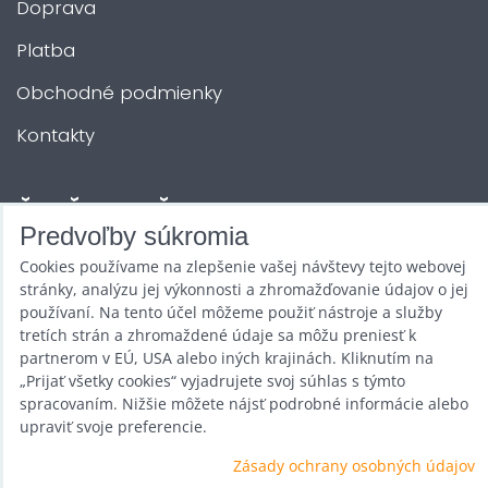
Doprava
Platba
Obchodné podmienky
Kontakty
ĎALŠIE SLUŽBY
Predvoľby súkromia
Cookies používame na zlepšenie vašej návštevy tejto webovej
Zábava na Vašu akciu
stránky, analýzu jej výkonnosti a zhromažďovanie údajov o jej
Požičovňa
používaní. Na tento účel môžeme použiť nástroje a služby
tretích strán a zhromaždené údaje sa môžu preniesť k
Promotéri
partnerom v EÚ, USA alebo iných krajinách. Kliknutím na
„Prijať všetky cookies“ vyjadrujete svoj súhlas s týmto
Kurzy a stretnutia
spracovaním. Nižšie môžete nájsť podrobné informácie alebo
upraviť svoje preferencie.
Veľkoobchod
Zásady ochrany osobných údajov