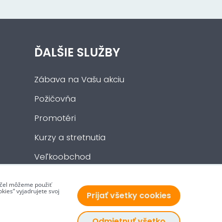
ĎALŠIE SLUŽBY
Zábava na Vašu akciu
Požičovňa
Promotéri
Kurzy a stretnutia
Veľkoobchod
 účel môžeme použiť
kies“ vyjadrujete svoj
Prijať všetky cookies
Odmietnuť všetko