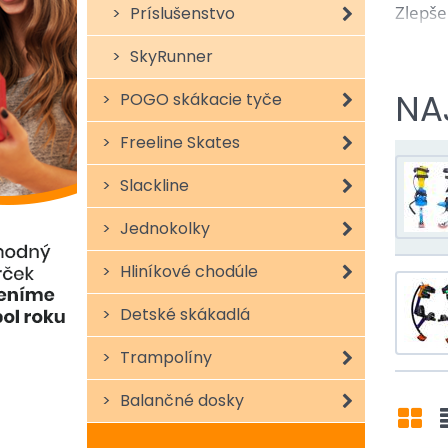
Zlepše
Príslušenstvo
Spevne
SkyRunner
Zlepše
NA
POGO skákacie tyče
Pády s
Freeline Skates
Slackline
Jednokolky
Hliníkové chodúle
Detské skákadlá
Trampolíny
Balančné dosky