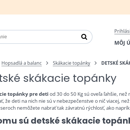
Prihlás
MÔJ 
Hopsadlá a balanc
Skákacie topánky
DETSKÉ SKÁ
tské skákacie topánky
ie topánky pre deti
od 30 do 50 Kg sú oveľa ľahšie, ne
, že deti na nich nie sú v nebezpečenstve o nič viacej, než
seroch nemôžete nabrať tak závratnú rýchlosť, ako napríkla
omu sú detské skákacie topán