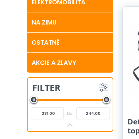
Mri
ELEKTROMOBILITA
NA ZIMU
OSTATNÉ
AKCIE A ZĽAVY
FILTER
Do:
De
to