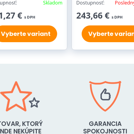
upnosť:
Skladom
Dostupnosť:
Posledn
1,27 €
243,66 €
s DPH
s DPH
Vyberte variant
Vyberte varia
TOVAR, KTORÝ
GARANCIA
INDE NEKÚPITE
SPOKOJNOSTI