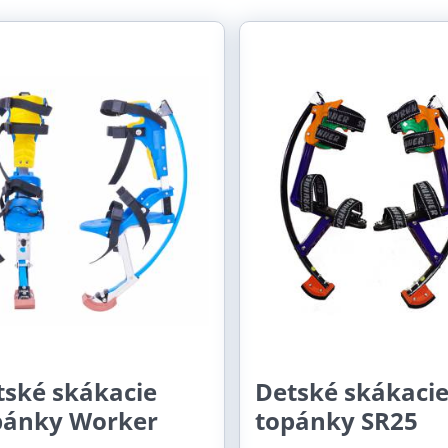
ežka
Zoznam
Tabuľka
tské skákacie
Detské skákaci
pánky Worker
topánky SR25