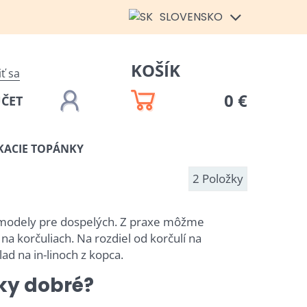
SLOVENSKO
KOŠÍK
iť sa
0 €
ÚČET
KACIE TOPÁNKY
2
Položky
ž modely pre dospelých. Z praxe môžme
 na korčuliach. Na rozdiel od korčulí na
d na in-linoch z kopca.
ky dobré?