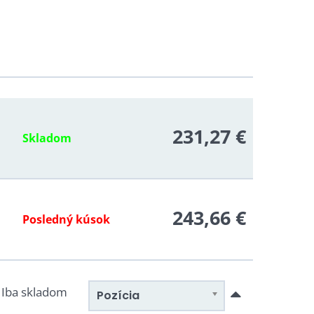
ú hlboké svaly stále aktívne
kový šport
231,27 €
Skladom
243,66 €
Posledný kúsok
Iba skladom
Pozícia