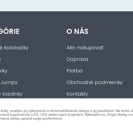
GÓRIE
O NÁS
ké kolobežky
Ako nakupovať
e
Doprava
lky
Platba
 Jumps
Obchodné podmienky
e topánky
Kontakty
če
ránky, analýzu jej výkonnosti a zhromažďovanie údajov o jej používaní. Na tento
iesť k partnerom v EÚ, USA alebo iných krajinách. Kliknutím na „Prijať všetky coo
mácie alebo upraviť svoje preferencie.