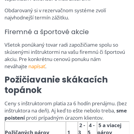
Obdarovaný si v rezervačnom systéme zvolí
najvhodnejší termín zážitku.
Firemné a športové akcie
Všetok ponúkaný tovar radi zapožičiame spolu so
skúsenými inštruktormi na vašu firemnú či športovú
akciu. Pre konkrétnu cenovú ponuku nám
neváhajte
napísať
.
Požičiavanie skákacích
topánok
Ceny s inštruktorom platia za 6 hodín prenájmu. (bez
inštruktora na deň). Aj keď to ešte nebolo treba,
sme
poistení
proti prípadným úrazom klientov.
2 -
4 -
5 a viacej
Požičaných párov
1
3
5
párov