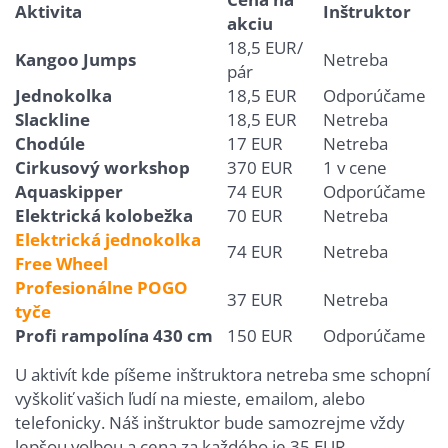
Aktivita
Inštruktor
akciu
18,5 EUR/
Kangoo Jumps
Netreba
pár
Jednokolka
18,5 EUR
Odporúčame
Slackline
18,5 EUR
Netreba
Chodúle
17 EUR
Netreba
Cirkusový workshop
370 EUR
1 v cene
Aquaskipper
74 EUR
Odporúčame
Elektrická kolobežka
70 EUR
Netreba
Elektrická jednokolka
74 EUR
Netreba
Free Wheel
Profesionálne POGO
37 EUR
Netreba
tyče
Profi rampolína 430 cm
150 EUR
Odporúčame
U aktivít kde píšeme inštruktora netreba sme schopní
vyškoliť vašich ľudí na mieste, emailom, alebo
telefonicky. Náš inštruktor bude samozrejme vždy
lepšou volbou a cena za každého je 35 EUR.