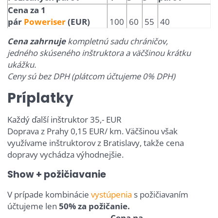
Cena za 1
pár
Poweriser
(EUR)
100
60
55
40
Cena zahrnuje
kompletnú sadu chráničov,
jedného skúseného inštruktora a väčšinou krátku
ukážku.
Ceny sú bez DPH (plátcom účtujeme 0% DPH)
Príplatky
Každý ďalší inštruktor 35,- EUR
Doprava z Prahy 0,15 EUR/ km. Väčšinou však
využívame inštruktorov z Bratislavy, takže cena
dopravy vychádza výhodnejšie.
Show + požičiavanie
V prípade kombinácie
vystúpenia
s požičiavaním
účtujeme len
50% za požičanie.
Cena na