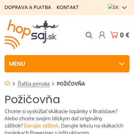
DOPRAVA A PLATBA
KONTAKT
0 €
MENU
Ďalšia ponuka
POŽIČOVŇA
Požičovňa
Chcete si vyskúšať skákacie topánky v Bratislave?
Alebo chcete svojim blízkym dať originálny
zážitok?
Darujte zážitok
. Darujte lekciu na skákacích
topánkach Poweriser s inštruktorom.