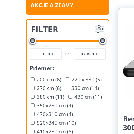
Mri
AKCIE A ZĽAVY
Komp
Komp
FILTER
V čase
Stačí 
Do:
Priemer:
200 cm (6)
220 x 330 (5)
270 cm (6)
330 cm (14)
380 cm (11)
430 cm (11)
350x250 cm (4)
470x310 cm (4)
Be
520x345 cm (10)
30
410x250 cm (6)