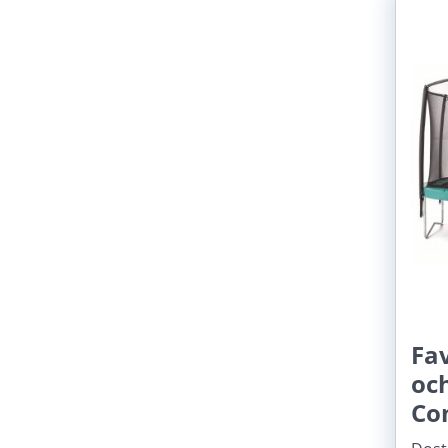
Fav
oc
Co