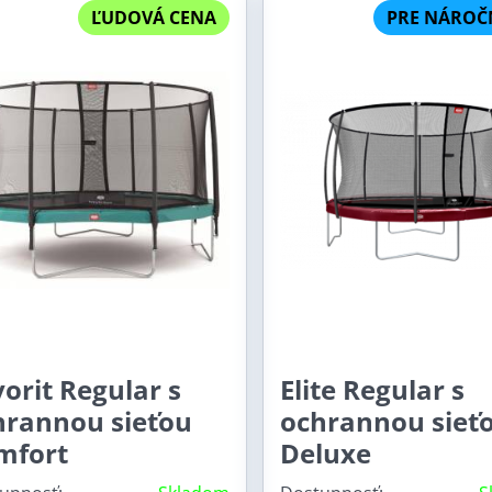
ĽUDOVÁ CENA
PRE NÁROČ
orit Regular s
Elite Regular s
hrannou sieťou
ochrannou sieť
mfort
Deluxe