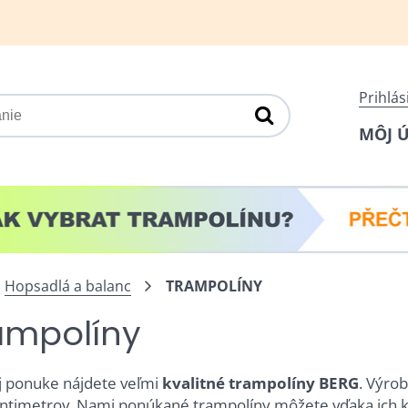
Prihlás
MÔJ 
Hopsadlá a balanc
TRAMPOLÍNY
ampolíny
j ponuke nájdete veľmi
kvalitné trampolíny BERG
. Výro
ntimetrov. Nami ponúkané trampolíny môžete vďaka ich kv