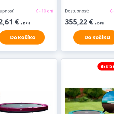
upnosť:
6 - 10 dní
Dostupnosť:
6 
2,61 €
355,22 €
s DPH
s DPH
Do košíka
Do košíka
BESTS