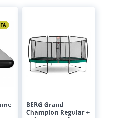
STA
 Vám aktuálnu dostupnosť zistíme na dotaz.
če uvedenými odkazy)
Home
BERG Grand
Champion Regular +