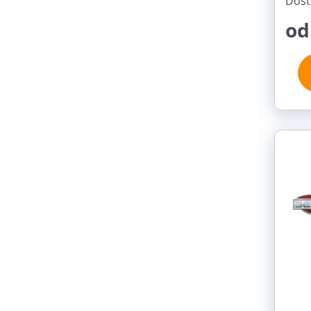
Dost
od