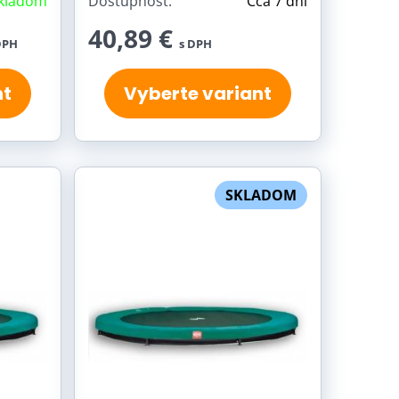
kladom
Dostupnosť:
Cca 7 dní
40,89 €
DPH
s DPH
nt
Vyberte variant
SKLADOM