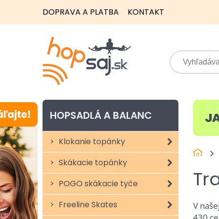
DOPRAVA A PLATBA
KONTAKT
HOPSADLÁ A BALANC
Klokanie topánky
Skákacie topánky
Tr
POGO skákacie tyče
Freeline Skates
V naše
430 ce