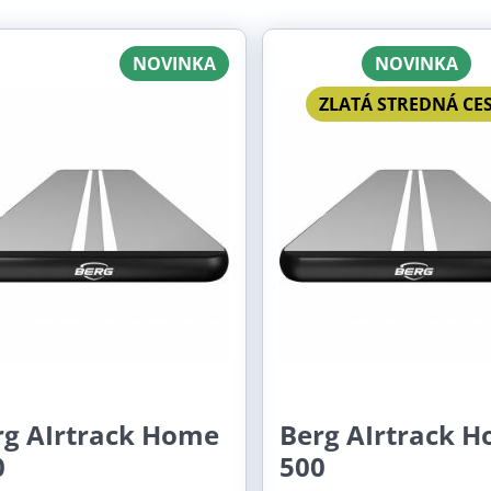
ežka
Zoznam
Tabuľka
letní ceník trampolín se sítí i náhradních dílů
NOVINKA
NOVINKA
letní nabídka trampolín bez sítě
ZLATÁ STREDNÁ CE
 korony sa dostupnosť mení každým dňom / hodinou. Ptoto
nám napísať požadované číslo výrobku (Prvý stĺpec pod vý
rg AIrtrack Home
Berg AIrtrack 
0
500