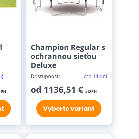
d
Champion Regular s
ochrannou sieťou
Deluxe
u)
Dostupnosť:
cca 14 dní
od 1136,51 €
DPH
s DPH
nt
Vyberte variant