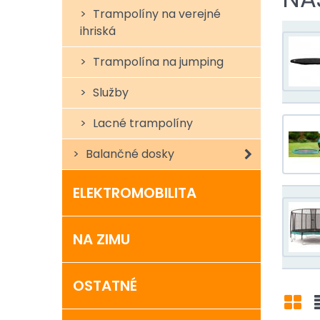
Trampolíny na verejné
ihriská
Trampolína na jumping
V poro
Skočít
Služby
Hlavne
Lacné trampolíny
výrobk
Balančné dosky
Vďaka 
ocenia 
ELEKTROMOBILITA
Rovnak
Trampo
NA ZIMU
dvojn
OSTATNÉ
KO