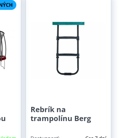
NÝCH
Rebrík na
ou
trampolínu Berg