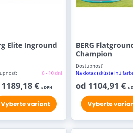
g Elite Inground
BERG Flatgroun
Champion
Dostupnosť:
upnosť:
6 - 10 dní
Na dotaz (skúste inú farb
 1189,18 €
od 1104,91 €
s DPH
s 
Vyberte variant
Vyberte varia