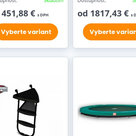
upnosť:
Skladom
Dostupnosť:
S
 451,88 €
od 1817,43 €
s DPH
s 
Vyberte variant
Vyberte varia