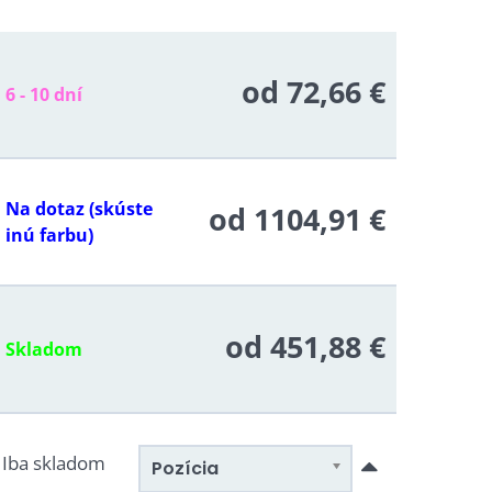
od 72,66 €
6 - 10 dní
pri prvom odraze lepšie využitie energie.
ier. Naše ochranné goliera sú neporovnateľné s
lo medzi pružiny.
Na dotaz (skúste
od 1104,91 €
inú farbu)
liť sieť umiestnenou po vonkajšom obvode, čo
ri a nebrzdí tak vo výskoku kamarátmi).
iestoru vo vnútri trampolíny.
od 451,88 €
Skladom
úkajú
maximálnu výšku skoku vďaka
Iba skladom
Pozícia
 BERG