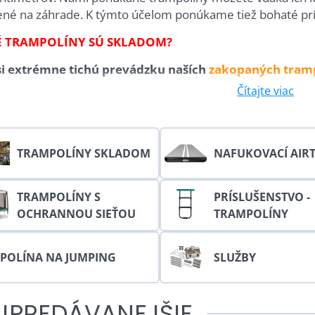
ené na záhrade. K týmto účelom ponúkame tiež bohaté prí
 TRAMPOLÍNY SÚ SKLADOM?
si extrémne tichú prevádzku naších
zakopaných tram
Čítajte viac
litné trampolíny z Holandska
rampolíny
sú charakteristické robustnou konštrukciou a
TRAMPOLÍNY SKLADOM
NAFUKOVACÍ AIR
eá Youtube sú blokované Voľbami súkromia
TRAMPOLÍNY S
PRÍSLUŠENSTVO -
OCHRANNOU SIEŤOU
TRAMPOLÍNY
Prajete si načítať Youtube video?
Povoliť tentokrát
POLÍNA NA JUMPING
SLUŽBY
Povoliť a zapamätať - súhlas s druhom
JPREDÁVANEJŠIE
cookie: Funkčné