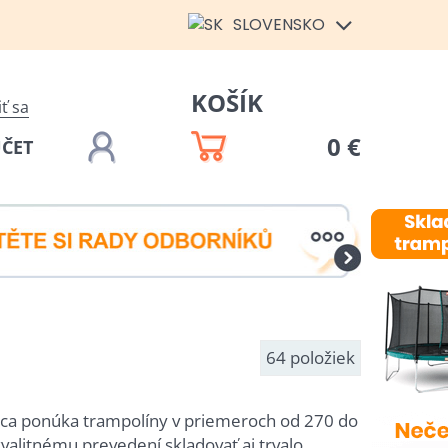
SLOVENSKO
KOŠÍK
iť sa
0 €
ÚČET
64
položiek
bca ponúka trampolíny v priemeroch od 270 do
alitnému prevedení skladovať aj trvalo