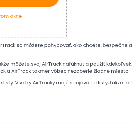
ovom okne
rTrack sa môžete pohybovať, ako chcete, bezpečne a p
že môžete svoj AirTrack nafúknuť a použiť kdekoľvek. 
ck a AirTrack takmer vôbec nezaberie žiadne miesto.
 lišty. Všetky AirTracky majú spojovacie lišty, takže m