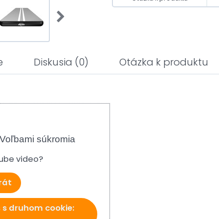
e
Diskusia
(0)
Otázka k produktu
 Voľbami súkromia
tube video?
rát
 s druhom cookie: