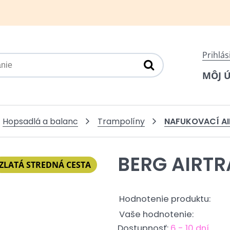
Prihlás
MÔJ 
NAFUKOVACÍ A
Hopsadlá a balanc
Trampolíny
BERG AIRT
ZLATÁ STREDNÁ CESTA
Hodnotenie produktu:
Vaše hodnotenie:
Dostupnosť:
6 - 10 dní