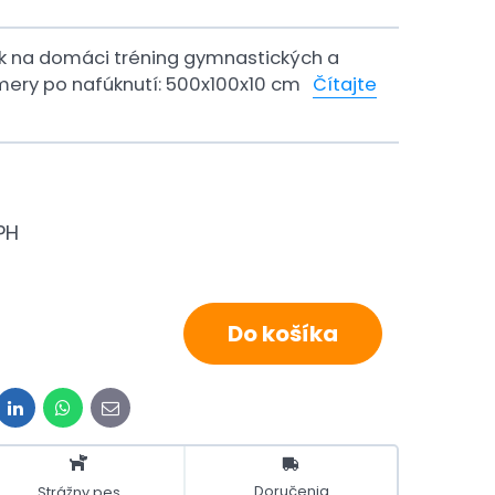
ack na domáci tréning gymnastických a
mery po nafúknutí: 500x100x10 cm
Čítajte
PH
Do košíka
it
LinkedIn
WhatsApp
E-
mail
Doručenia
Strážny pes