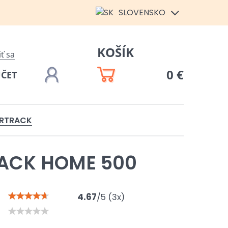
SLOVENSKO
KOŠÍK
iť sa
0 €
ÚČET
IRTRACK
RACK HOME 500
4.67
/
5
(
3
x)