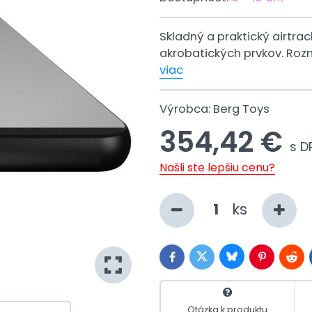
Skladný a praktický airtr
akrobatických prvkov. Roz
viac
Výrobca:
Berg Toys
354,42 €
s D
Našli ste lepšiu cenu?
ks
Bluesky
Twitter
Facebook
Pinterest
Redd
Otázka k produktu