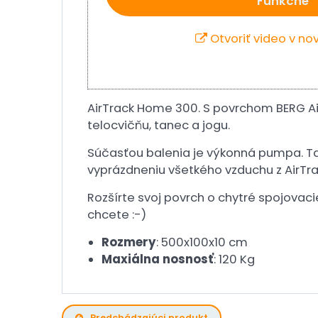
Funkčné
Otvoriť video v n
AirTrack Home 300. S povrchom BERG Ai
telocvičňu, tanec a jogu.
Súčasťou balenia je výkonná pumpa. Tak
vyprázdneniu všetkého vzduchu z AirTra
Rozšírte svoj povrch o chytré spojovacie
chcete :-)
Rozmery
: 500x100x10 cm
Maxiálna nosnosť
: 120 Kg
Predchádzajúci produkt