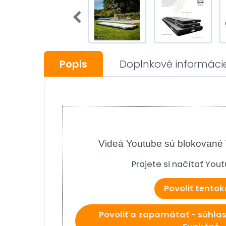
Popis
Doplnkové informáci
Videá Youtube sú blokované
Prajete si načítať You
Povoliť tentok
Povoliť a zapamätať - súhlas