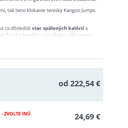
mi, tak tieto klokanie tenisky Kangoo Jumps
 má za dôsledok
viac spálených kalórií
a
jú fyzickú kondíciu a to všetko zábavnou a
 prevedení pre ženy, mužov i deti. Detské
é najrôznejšie veľkosti. V ponuke máme aj
od 222,54 €
 - ZVOLTE INÚ
24,69 €