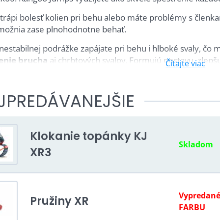
 trápi bolesť kolien pri behu alebo máte problémy s členka
ožnia zase plnohodnotne behať.
nestabilnej podrážke zapájate pri behu i hlboké svaly, čo
enie brucha
aj chrbtových svalov. Formujú postavu, zlepšu
Čítajte viac
dnuteľnou formou.
nájdete topánky Kangoo jumps za
výhodné ceny
v rôznom
JPREDÁVANEJŠIE
 Jumps sú do 50 kg a pre dospelých až do 100 kg. Dostupn
lacné použité Kangoo Jumps za bazárové ceny.
Klokanie topánky KJ
Skladom
XR3
žitie Kangoo Jumps
ukcia váhy
áce cvičenie
Vypredané
Pružiny XR
enie do fitness centier
FARBU
tický tréning