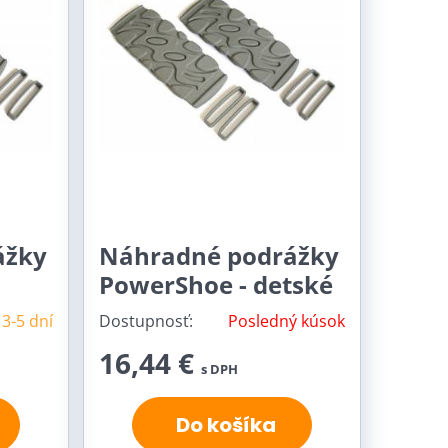
ážky
Náhradné podrážky
PowerShoe - detské
3-5 dní
Dostupnosť:
Posledný kúsok
16,44 €
s DPH
Do košíka