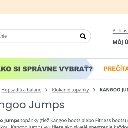
Prihlás
MÔJ 
Hopsadlá a balanc
Klokanie topánky
KANGOO JU
ngoo Jumps
o Jumps
topánky (tiež Kangoo boots alebo Fitness boots) 
ou. Kangoo Jumps využijete ako skvelé spestrenie každo