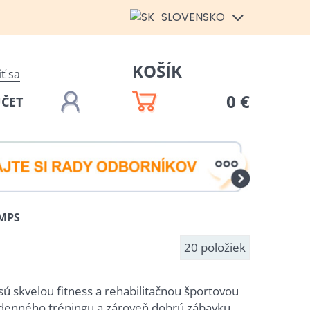
SLOVENSKO
KOŠÍK
iť sa
0 €
ÚČET
MPS
20
položiek
sú skvelou fitness a rehabilitačnou športovou
denného tréningu a zároveň dobrú zábavku.