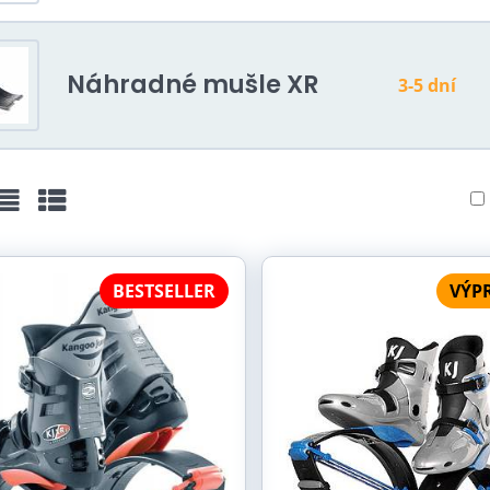
bilitácia a prevencia zranenia
a jogging (skvelé pre ľudí, ktoré z klasického behu bolia ko
va pre deti
Náhradné mušle XR
3-5 dní
Videá Youtube sú blokované Voľbami súkromi
ežka
Zoznam
Tabuľka
Prajete si načítať Youtube video?
BESTSELLER
VÝP
Povoliť tentokrát
Povoliť a zapamätať - súhlas s druhom cookie: Fu
Otvoriť video v novom okne