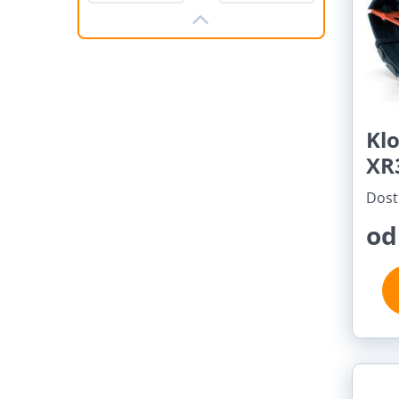
Vyz
Ak si 
Kl
XR
Dost
od