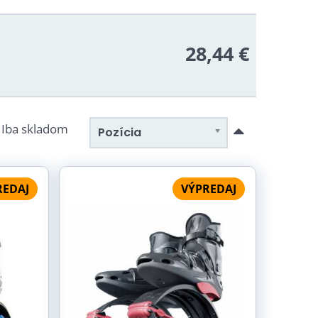
lená)
28,44 €
Iba skladom
Pozícia
a
REDAJ
VÝPREDAJ
nkčné