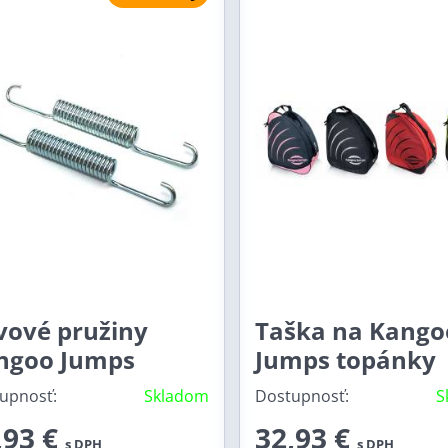
vové pružiny
Taška na Kango
ngoo Jumps
Jumps topánky
upnosť:
Skladom
Dostupnosť:
S
,93 €
32,93 €
s DPH
s DPH