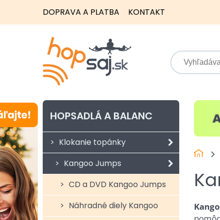
DOPRAVA A PLATBA
KONTAKT
HOPSADLÁ A BALANC
Klokanie topánky
Kangoo Jumps
Ka
CD a DVD Kangoo Jumps
Náhradné diely Kangoo
Kango
pomôck