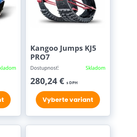
re vás naša
požičovňa Kangoo jumps
.
Kangoo Jumps KJ5
PRO7
kladom
Dostupnosť:
Skladom
280,24 €
s DPH
nt
Vyberte variant