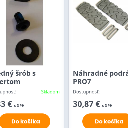
dný šrób s
Náhradné podr
sertom
PRO7
upnosť:
Skladom
Dostupnosť:
83 €
30,87 €
s DPH
s DPH
Do košíka
Do košíka