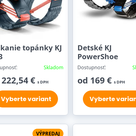
kúšajte si Kangoo Jumps
chcete Kangoo Jumps topánky
pred kúpou vyskúšať, je tu p
okanie topánky KJ
Detské KJ
3
PowerShoe
upnosť:
Skladom
Dostupnosť:
S
 222,54 €
od 169 €
s DPH
s DPH
Vyberte variant
Vyberte varia
VÝPREDAJ