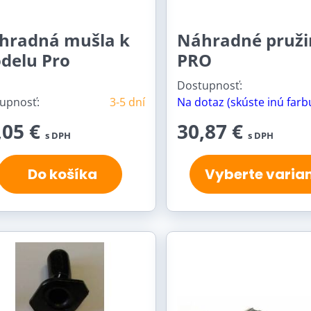
hradná mušla k
Náhradné pruži
delu Pro
PRO
Dostupnosť:
upnosť:
3-5 dní
Na dotaz (skúste inú farb
,05 €
30,87 €
s DPH
s DPH
Do košíka
Vyberte varia