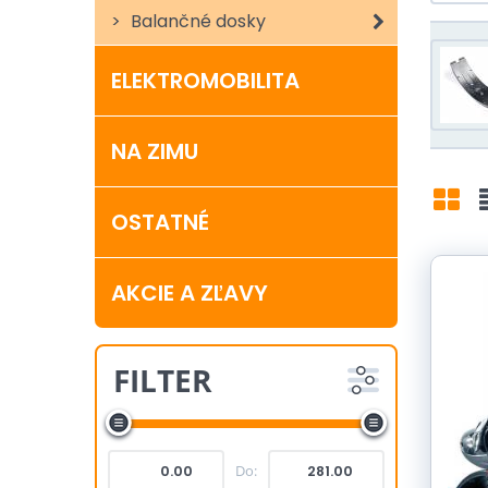
Reha
Balančné dosky
Beh 
Zába
ELEKTROMOBILITA
NA ZIMU
OSTATNÉ
Mri
AKCIE A ZĽAVY
FILTER
Do: