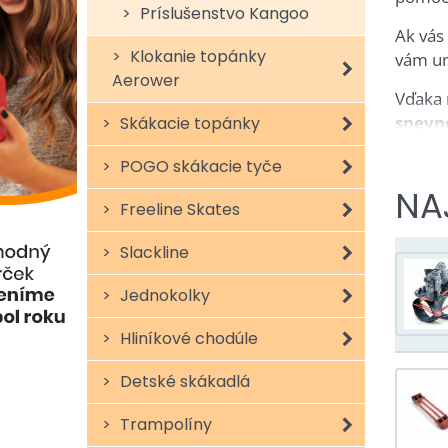
Príslušenstvo Kangoo
Ak vás
Klokanie topánky
vám um
Aerower
Vďaka 
spevn
Skákacie topánky
nezabu
POGO skákacie tyče
U nás 
NA
Kangoo
Freeline Skates
veľmi 
Slackline
Jednokolky
Vyu
Hliníkové chodúle
Red
Detské skákadlá
Dom
Cvič
Trampolíny
Atle