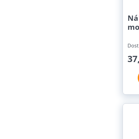
Ná
mo
Dost
37