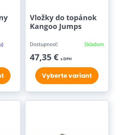
ny
Vložky do topánok
Kangoo Jumps
u)
Dostupnosť:
Skladom
47,35 €
s DPH
nt
Vyberte variant