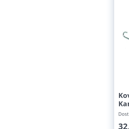
Ko
Ka
Dost
32