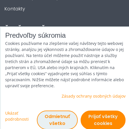
Kontakty
ĎALŠIE SLUŽBY
Predvoľby súkromia
Cookies používame na zlepšenie vašej návštevy tejto webovej
Zábava na Vašu akciu
stránky, analýzu jej výkonnosti a zhromažďovanie údajov o jej
Požičovňa
používaní. Na tento účel môžeme použiť nástroje a služby
tretích strán a zhromaždené údaje sa môžu preniesť k
Promotéri
partnerom v EÚ, USA alebo iných krajinách. Kliknutím na
„Prijať všetky cookies“ vyjadrujete svoj súhlas s týmto
Kurzy a stretnutia
spracovaním. Nižšie môžete nájsť podrobné informácie alebo
upraviť svoje preferencie.
Veľkoobchod
Zásady ochrany osobných údajov
Ukázať
Predvoľby súkromia
Odmietnuť
Prijať všetky
podrobnosti
Zásady ochrany osobných údajov
všetko
cookies
Vytvorené pomocou:
BiznisWeb.sk