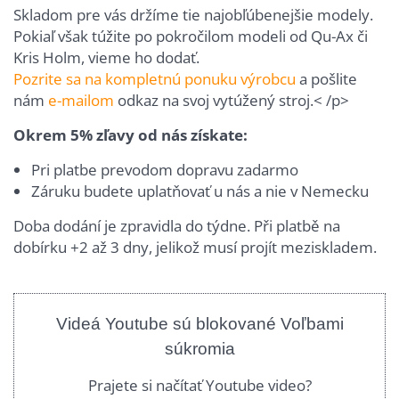
Skladom pre vás držíme tie najobľúbenejšie modely.
Pokiaľ však túžite po pokročilom modeli od Qu-Ax či
Kris Holm, vieme ho dodať.
Pozrite sa na kompletnú ponuku výrobcu
a pošlite
nám
e-mailom
odkaz na svoj vytúžený stroj.< /p>
Okrem 5% zľavy od nás získate:
Pri platbe prevodom dopravu zadarmo
Záruku budete uplatňovať u nás a nie v Nemecku
Doba dodání je zpravidla do týdne. Při platbě na
dobírku +2 až 3 dny, jelikož musí projít meziskladem.
Videá Youtube sú blokované Voľbami
súkromia
Prajete si načítať Youtube video?