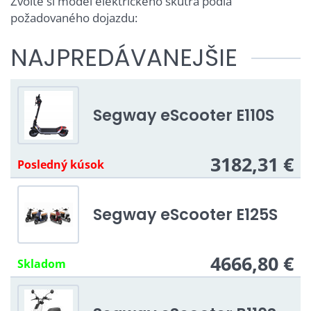
Zvoľte si model elektrického skútra podľa
požadovaného dojazdu:
NAJPREDÁVANEJŠIE
Segway eScooter E110S
3182,31 €
Posledný kúsok
Segway eScooter E125S
4666,80 €
Skladom