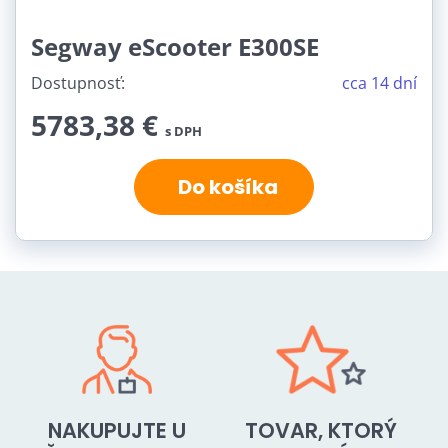
Segway eScooter E300SE
Dostupnosť:
cca 14 dní
5783,38 €
s DPH
Do košíka
NAKUPUJTE U
TOVAR, KTORÝ