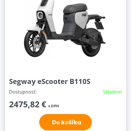
Segway eScooter B110S
Dostupnosť:
Skladom
2475,82 €
s DPH
Do košíka