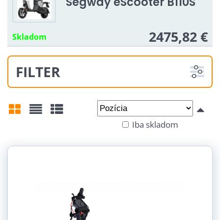
Segway eScooter B110S
2475,82 €
Skladom
FILTER
Od:
Do:
Iba skladom
Mriežka
Zoznam
Tabuľka