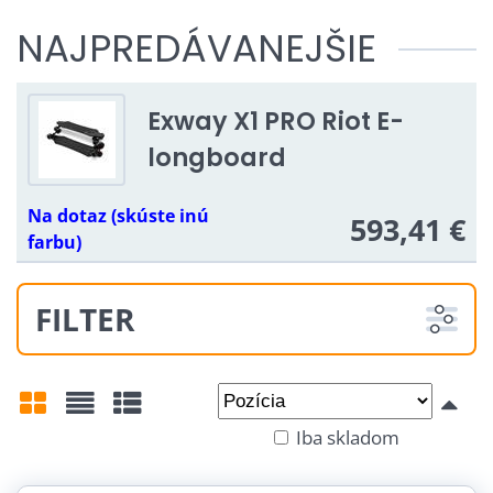
NAJPREDÁVANEJŠIE
Exway X1 PRO Riot E-
longboard
Na dotaz (skúste inú
593,41 €
farbu)
FILTER
Od:
Do:
Iba skladom
Mriežka
Zoznam
Tabuľka