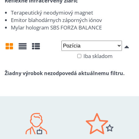
Reflexné infračervený žiarič
Terapeutický neodymiový magnet
Emitor blahodárnych záporných iónov
Mylar hologram SBS FORZA BALANCE
Iba skladom
Mriežka
Zoznam
Tabuľka