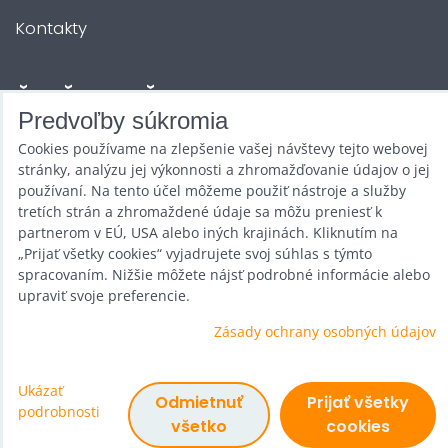
Kontakty
ĎALŠIE SLUŽBY
Predvoľby súkromia
Cookies používame na zlepšenie vašej návštevy tejto webovej
Zábava na Vašu akciu
stránky, analýzu jej výkonnosti a zhromažďovanie údajov o jej
Požičovňa
používaní. Na tento účel môžeme použiť nástroje a služby
tretích strán a zhromaždené údaje sa môžu preniesť k
Promotéri
partnerom v EÚ, USA alebo iných krajinách. Kliknutím na
„Prijať všetky cookies“ vyjadrujete svoj súhlas s týmto
Kurzy a stretnutia
spracovaním. Nižšie môžete nájsť podrobné informácie alebo
upraviť svoje preferencie.
Veľkoobchod
Zásady ochrany osobných údajov
Ukázať
Predvoľby súkromia
Odmietnuť
Prijať všetky
podrobnosti
Zásady ochrany osobných údajov
všetko
cookies
Vytvorené pomocou:
BiznisWeb.sk