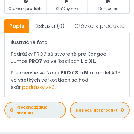
Otázka k produktu
Doručenia
Strážny pes
Popis
Diskusia
(0)
Otázka k produktu
Ilustračné foto.
Podrážky PRO7 sú stvorené pre Kangoo
Jumps
PRO7
vo veľkostiach
L
a
XL.
Pre menšie veľkosti
PRO7
S
a
M
a model XR3
vo všetkých veľkostiach sa hodí
skôr
podrážky XR3.
Predchádzajúci
Nasledujúci produkt
produkt