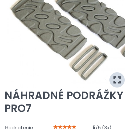
NÁHRADNÉ PODRÁŽKY
PRO7
Hodnotenie
5
/
5
(
3
x)