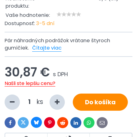
produktu:
Vaše hodnotenie:
Dostupnosť:
3-5 dní
Pár náhradných podrážok vrátane štyroch
gumičiek.
Čítajte viac
30,87 €
s DPH
Našli ste lepšiu cenu?
ks
Do košíka
Bluesky
Twitter
Facebook
Pinterest
Reddit
LinkedIn
WhatsApp
E-
mail