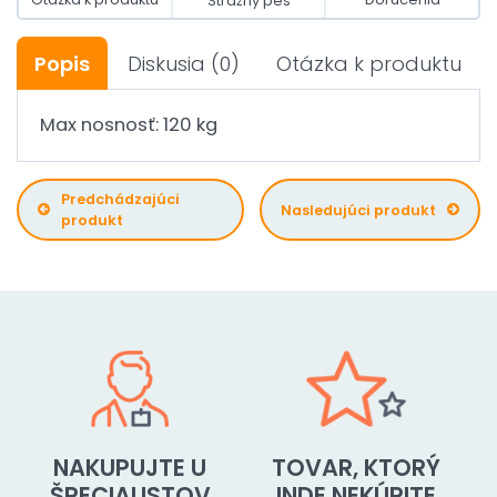
Strážny pes
Popis
Diskusia
(0)
Otázka k produktu
Max nosnosť: 120 kg
Predchádzajúci
Nasledujúci produkt
produkt
NAKUPUJTE U
TOVAR, KTORÝ
ŠPECIALISTOV
INDE NEKÚPITE