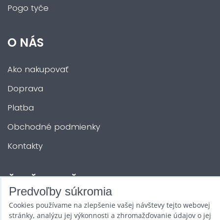
Pogo tyče
O NÁS
Ako nakupovať
Doprava
Platba
Obchodné podmienky
Kontakty
ĎALŠIE SLUŽBY
Predvoľby súkromia
Cookies používame na zlepšenie vašej návštevy tejto webovej
Zábava na Vašu akciu
stránky, analýzu jej výkonnosti a zhromažďovanie údajov o jej