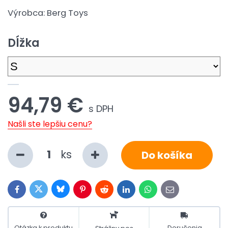
Výrobca:
Berg Toys
Dĺžka
94,79 €
s DPH
Našli ste lepšiu cenu?
ks
Do košíka
Bluesky
Twitter
Facebook
Pinterest
Reddit
LinkedIn
WhatsApp
E-
mail
Otázka k produktu
Doručenia