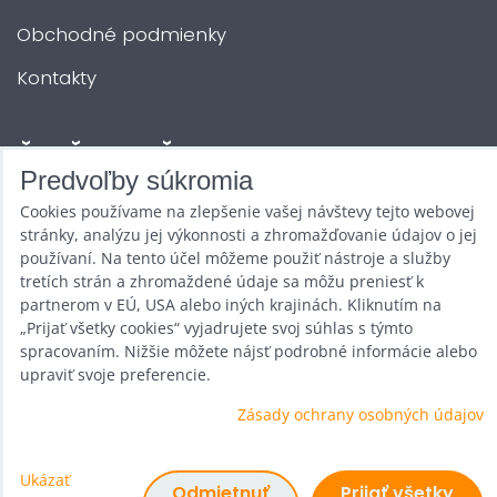
Obchodné podmienky
Kontakty
ĎALŠIE SLUŽBY
Predvoľby súkromia
Cookies používame na zlepšenie vašej návštevy tejto webovej
Zábava na Vašu akciu
stránky, analýzu jej výkonnosti a zhromažďovanie údajov o jej
Požičovňa
používaní. Na tento účel môžeme použiť nástroje a služby
tretích strán a zhromaždené údaje sa môžu preniesť k
Promotéri
partnerom v EÚ, USA alebo iných krajinách. Kliknutím na
„Prijať všetky cookies“ vyjadrujete svoj súhlas s týmto
Kurzy a stretnutia
spracovaním. Nižšie môžete nájsť podrobné informácie alebo
upraviť svoje preferencie.
Veľkoobchod
Zásady ochrany osobných údajov
Ukázať
Predvoľby súkromia
Odmietnuť
Prijať všetky