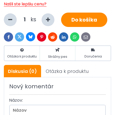
Našli ste lepšiu cenu?
ks
Do košíka
Bluesky
Twitter
Facebook
Pinterest
Reddit
LinkedIn
WhatsApp
E-
mail
Otázka k produktu
Doručenia
Strážny pes
Diskusia
(0)
Otázka k produktu
Nový komentár
Názov: