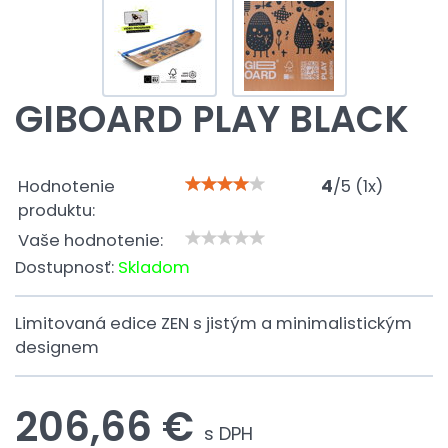
GIBOARD PLAY BLACK
Hodnotenie
4
/
5
(
1
x)
produktu:
Vaše hodnotenie:
Dostupnosť:
Skladom
Limitovaná edice ZEN s jistým a minimalistickým
designem
206,66 €
s DPH