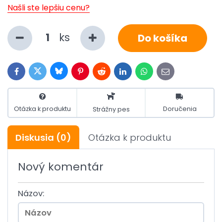
Našli ste lepšiu cenu?
ks
Do košíka
Bluesky
Twitter
Facebook
Pinterest
Reddit
LinkedIn
WhatsApp
E-
mail
Otázka k produktu
Doručenia
Strážny pes
Diskusia
(0)
Otázka k produktu
Nový komentár
Názov: