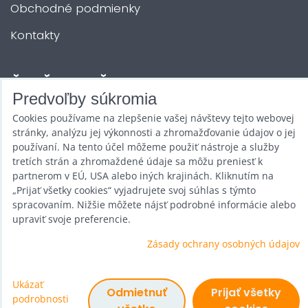
Obchodné podmienky
Kontakty
ĎALŠIE SLUŽBY
Predvoľby súkromia
Cookies používame na zlepšenie vašej návštevy tejto webovej
Zábava na Vašu akciu
stránky, analýzu jej výkonnosti a zhromažďovanie údajov o jej
Požičovňa
používaní. Na tento účel môžeme použiť nástroje a služby
tretích strán a zhromaždené údaje sa môžu preniesť k
Promotéri
partnerom v EÚ, USA alebo iných krajinách. Kliknutím na
„Prijať všetky cookies“ vyjadrujete svoj súhlas s týmto
Kurzy a stretnutia
spracovaním. Nižšie môžete nájsť podrobné informácie alebo
upraviť svoje preferencie.
Veľkoobchod
Zásady ochrany osobných údajov
Ukázať
Predvoľby súkromia
Odmietnuť
Prijať všetky
podrobnosti
Zásady ochrany osobných údajov