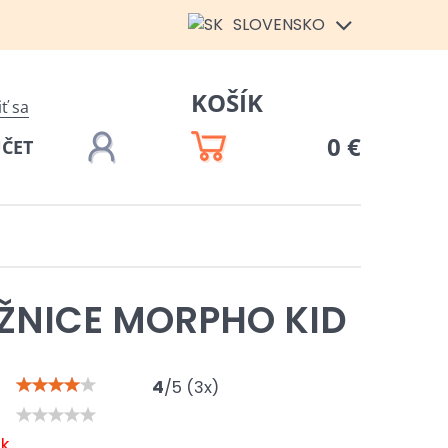
SLOVENSKO
KOŠÍK
iť sa
0 €
ÚČET
ŽNICE MORPHO KID
4
/
5
(
3
x)
ok