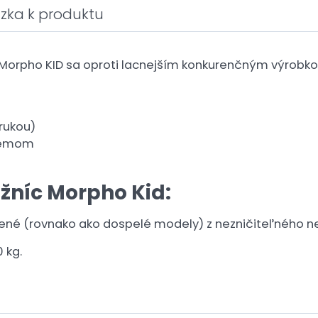
zka k produktu
Morpho KID sa oproti lacnejším konkurenčným výrobko
rukou)
stémom
žníc Morpho Kid:
ené (rovnako ako dospelé modely) z nezničiteľného ne
 kg.