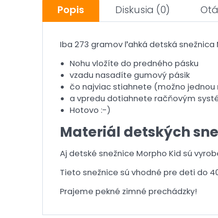
Popis
Diskusia
(0)
Otá
Iba 273 gramov ľahká detská snežnica 
Nohu vložíte do predného pásku
vzadu nasadíte gumový pásik
čo najviac stiahnete (možno jednou 
a vpredu dotiahnete račňovým sy
Hotovo :-)
Materiál detských sne
Aj detské snežnice Morpho Kid sú vyrob
Tieto snežnice sú vhodné pre deti do 40
Prajeme pekné zimné prechádzky!