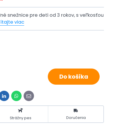
é snežnice pre deti od 3 rokov, s veľkosťou
ítajte viac
Do košíka
it
LinkedIn
WhatsApp
E-
mail
Doručenia
Strážny pes