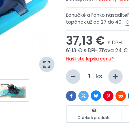
Ľahučké a ľahko nasaditeľn
topánok už od 27 do 40.
Č
37,13 €
s DPH
61,13 €
s DPH
Zľava
24 €
Našli ste lepšiu cenu?
ks
Bluesky
Twitter
Facebook
Pinterest
Redd
Otázka k produktu