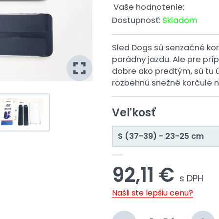
Vaše hodnotenie:
Dostupnosť:
Skladom
Sled Dogs sú senzačné korč
parádny jazdu. Ale pre príp
dobre ako predtým, sú tu 
rozbehnú snežné korčule 
Veľkosť
S (37-39) - 23-25 cm
92,11 €
s DPH
Našli ste lepšiu cenu?