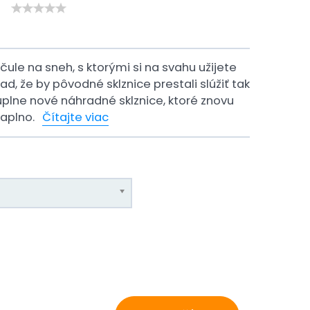
ule na sneh, s ktorými si na svahu užijete
ad, že by pôvodné sklznice prestali slúžiť tak
úplne nové náhradné sklznice, ktoré znovu
naplno.
Čítajte viac