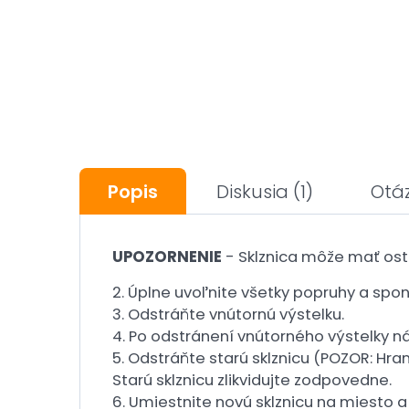
Popis
Diskusia
(1)
Otá
UPOZORNENIE
- Sklznica môže mať ost
2. Úplne uvoľnite všetky popruhy a spon
3. Odstráňte vnútornú výstelku.
4. Po odstránení vnútorného výstelky ná
5. Odstráňte starú sklznicu (POZOR: Hra
Starú sklznicu zlikvidujte zodpovedne.
6. Umiestnite novú sklznicu na miesto a