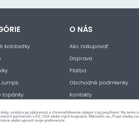
GÓRIE
O NÁS
ké kolobežky
Ako nakupovať
e
Doprava
lky
Platba
 Jumps
Obchodné podmienky
e topánky
Kontakty
če
ránky, analýzu jej výkonnosti a zhromažďovanie údajov o jej používaní. Na tento
iesť k partnerom v EÚ, USA alebo iných krajinách. Kliknutím na „Prijať všetky coo
mácie alebo upraviť svoje preferencie.