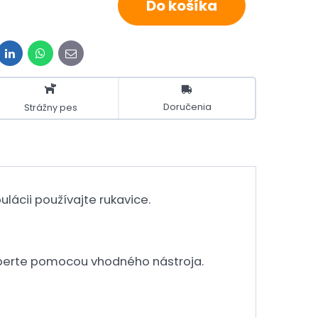
Do košíka
it
LinkedIn
WhatsApp
E-
mail
Doručenia
Strážny pes
ácii používajte rukavice.
 vyberte pomocou vhodného nástroja.