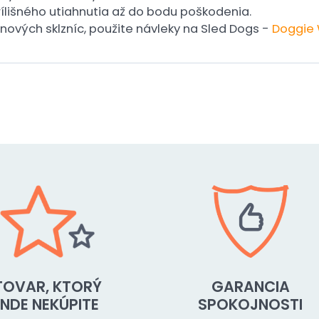
prílišného utiahnutia až do bodu poškodenia.
 nových sklzníc, použite návleky na Sled Dogs -
Doggie 
TOVAR, KTORÝ
GARANCIA
INDE NEKÚPITE
SPOKOJNOSTI