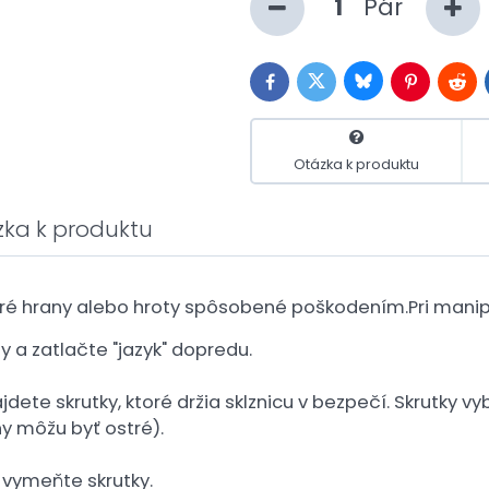
Pár
Bluesky
Twitter
Facebook
Pinterest
Redd
Otázka k produktu
zka k produktu
ré hrany alebo hroty spôsobené poškodením.Pri manipul
y a zatlačte "jazyk" dopredu.
jdete skrutky, ktoré držia sklznicu v bezpečí. Skrutky
ny môžu byť ostré).
 vymeňte skrutky.