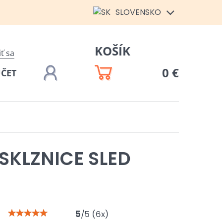
SLOVENSKO
KOŠÍK
iť sa
0 €
ÚČET
SKLZNICE SLED
5
/
5
(
6
x)