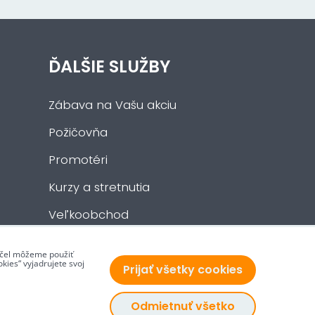
ĎALŠIE SLUŽBY
Zábava na Vašu akciu
Požičovňa
Promotéri
Kurzy a stretnutia
Veľkoobchod
 účel môžeme použiť
kies“ vyjadrujete svoj
Prijať všetky cookies
Odmietnuť všetko