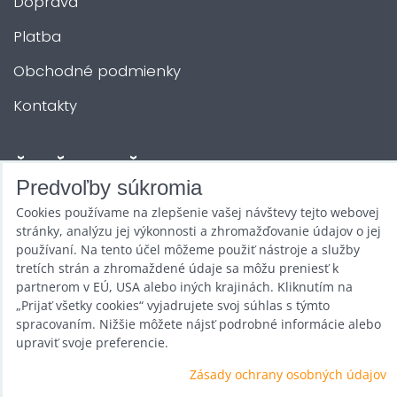
Doprava
Platba
Obchodné podmienky
Kontakty
ĎALŠIE SLUŽBY
Predvoľby súkromia
Cookies používame na zlepšenie vašej návštevy tejto webovej
Zábava na Vašu akciu
stránky, analýzu jej výkonnosti a zhromažďovanie údajov o jej
Požičovňa
používaní. Na tento účel môžeme použiť nástroje a služby
tretích strán a zhromaždené údaje sa môžu preniesť k
Promotéri
partnerom v EÚ, USA alebo iných krajinách. Kliknutím na
„Prijať všetky cookies“ vyjadrujete svoj súhlas s týmto
Kurzy a stretnutia
spracovaním. Nižšie môžete nájsť podrobné informácie alebo
upraviť svoje preferencie.
Veľkoobchod
Zásady ochrany osobných údajov