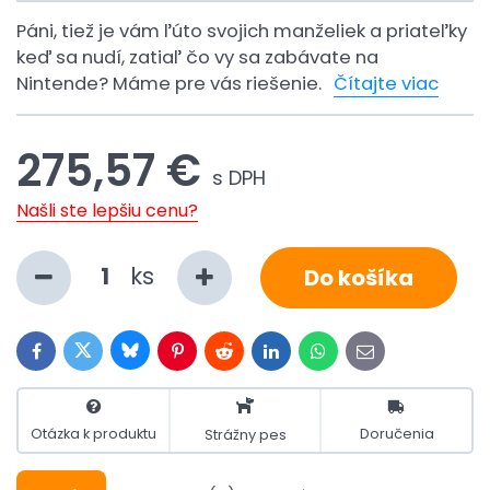
Páni, tiež je vám ľúto svojich manželiek a priateľky
keď sa nudí, zatiaľ čo vy sa zabávate na
Nintende? Máme pre vás riešenie.
Čítajte viac
275,57 €
s DPH
Našli ste lepšiu cenu?
ks
Do košíka
Bluesky
Twitter
Facebook
Pinterest
Reddit
LinkedIn
WhatsApp
E-
mail
Otázka k produktu
Doručenia
Strážny pes