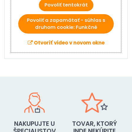
Povoliť tentokrát
Povoliť a zapamätať - súhlas s
druhom cookie: Funkčné
Otvoriť video v novom okne
NAKUPUJTE U
TOVAR, KTORÝ
ŠPECIALISTOV
INDE NEKÚPITE