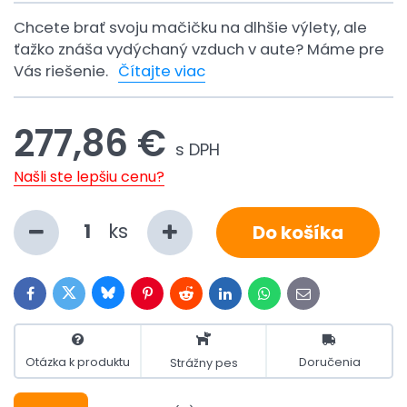
Chcete brať svoju mačičku na dlhšie výlety, ale
ťažko znáša vydýchaný vzduch v aute? Máme pre
Vás riešenie.
Čítajte viac
277,86 €
s DPH
Našli ste lepšiu cenu?
ks
Do košíka
Bluesky
Twitter
Facebook
Pinterest
Reddit
LinkedIn
WhatsApp
E-
mail
Otázka k produktu
Doručenia
Strážny pes