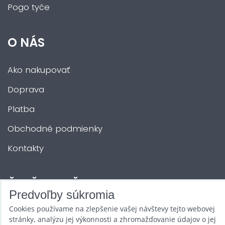
Pogo tyče
O NÁS
Ako nakupovať
Doprava
Platba
Obchodné podmienky
Kontakty
ĎALŠIE SLUŽBY
Predvoľby súkromia
Cookies používame na zlepšenie vašej návštevy tejto webovej
Zábava na Vašu akciu
stránky, analýzu jej výkonnosti a zhromažďovanie údajov o jej