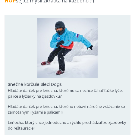
HOP
sej.cz myslí zkrátka na každého :-)
Sněžné korčule Sled Dogs
Hľadáte darček pre leňocha, ktorému sa nechce ťahať ťažké lyže,
palice a lyžiarky na zjazdovku?
Hľadáte darček pre leňocha, ktorého nebaví náročné vstávanie so
zamotanými lyžami a palicami?
Leňocha, ktorý chce jednoducho a rýchlo prechádzať zo zjazdovky
do reštaurácie?