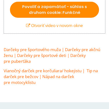
Povoliť a zapamätať - súhlas s
druhom cookie: Funkčné
Otvoriť video v novom okne
Darčeky pre športového muža
|
Darčeky pre akčnú
ženu
|
Darčeky pre športové deti
|
Darčeky
pre puberťáka
Vianočný darček pre korčuliara/ hokejistu
|
Tip na
darček pre bežcov
|
Nápad na darček
pre motocyklistu