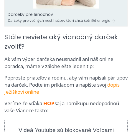
Darčeky pre lenochov
Darčeky pre večných nestíhačov, ktorí chcú šetri%t energiu :-)
Stále neviete aký vianočný darček
zvoliť?
Ak vám výber darčeka neusnadnil ani náš online
poradca, máme v zálohe ešte jeden tip:
Poproste priateľov a rodinu, aby vám napísali pár tipov
na darček. Podte im príkladom a napíšte svoj
dopis
Ježiškovi online
Veríme že vďaka
HOP
saj a Tomikupu nedopadnoú
vaše Vianoce takto:
Videá Youtube sú blokované Voľbami