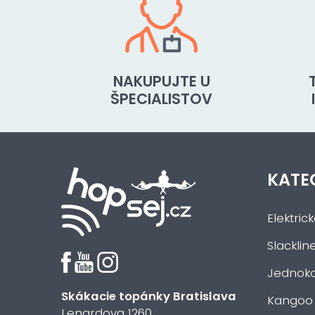
NAKUPUJTE U
ŠPECIALISTOV
KATE
Elektric
Slacklin
Jednoko
Skákacie topánky Bratislava
Kangoo
Lenardova 1260