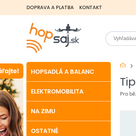
DOPRAVA A PLATBA
KONTAKT
HOPSADLÁ A BALANC
Ti
ELEKTROMOBILITA
Pro bě
NA ZIMU
OSTATNÉ