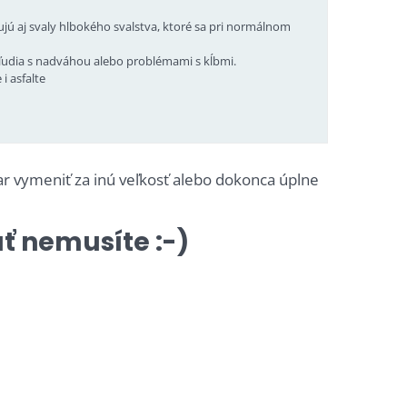
ujú aj svaly hlbokého svalstva, ktoré sa pri normálnom
j ľudia s nadváhou alebo problémami s kĺbmi.
i asfalte
ar vymeniť za inú veľkosť alebo dokonca úplne
ť nemusíte :-)