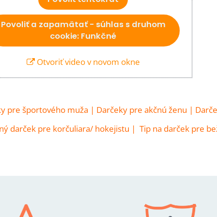
Povoliť a zapamätať - súhlas s druhom
cookie: Funkčné
Otvoriť video v novom okne
y pre športového muža
|
Darčeky pre akčnú ženu
|
Darče
ný darček pre korčuliara/ hokejistu
|
Tip na darček pre be