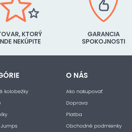
TOVAR, KTORÝ
GARANCIA
INDE NEKÚPITE
SPOKOJNOSTI
GÓRIE
O NÁS
ké kolobežky
Ako nakupovať
e
Doprava
lky
Platba
 Jumps
Obchodné podmienky