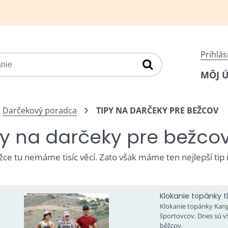
Prihlás
MÔJ 
Darčekový poradca
TIPY NA DARČEKY PRE BEŽCOV
py na darčeky pre bežco
žce tu nemáme tisíc věcí. Zato však máme ten nejlepší tip n
Klokanie topánky t
Klokanie topánky Kan
športovcov. Dnes sú 
běžcov.