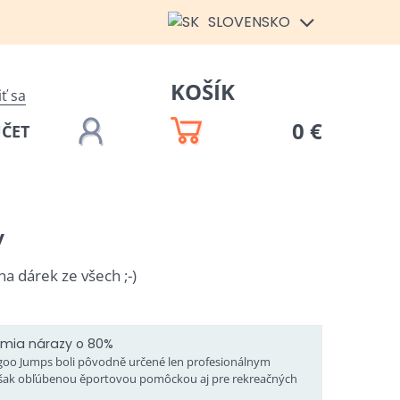
SLOVENSKO
KOŠÍK
iť sa
0 €
ÚČET
v
a dárek ze všech ;-)
lmia nárazy o 80%
goo Jumps boli pôvodně určené len profesionálnym
však obľúbenou ěportovou pomôckou aj pre rekreačných