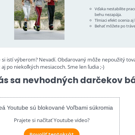
Vďaka nestabilite prac
behu nezapája.
Tlmiaci efekt ocenia a
Behať môžete po tráve 
e si istí výberom? Nevadí. Obdarovaný môže nepoužitý tov
 aj po niekoľkých mesiacoch. Sme len ľudia ;-)
ás sa nevhodných darčekov bá
eá Youtube sú blokované Voľbami súkromia
Prajete si načítať Youtube video?
Povoliť tentokrát