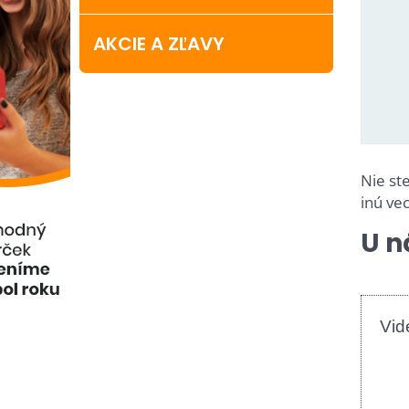
AKCIE A ZĽAVY
Nie st
inú vec
U n
Vid