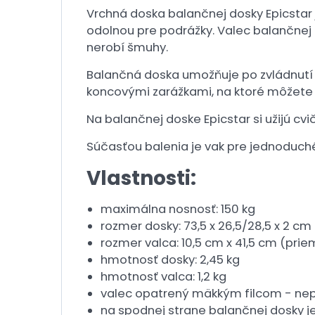
Vrchná doska balančnej dosky Epicstar
odolnou pre podrážky. Valec balančnej d
nerobí šmuhy.
Balančná doska umožňuje po zvládnutí 
koncovými zarážkami, na ktoré môžete
Na balančnej doske Epicstar si užijú cvič
Súčasťou balenia je vak pre jednoduch
Vlastnosti:
maximálna nosnosť: 150 kg
rozmer dosky: 73,5 x 26,5/28,5 x 2 cm 
rozmer valca: 10,5 cm x 41,5 cm (prie
hmotnosť dosky: 2,45 kg
hmotnosť valca: 1,2 kg
valec opatrený mäkkým filcom - nep
na spodnej strane balančnej dosky 