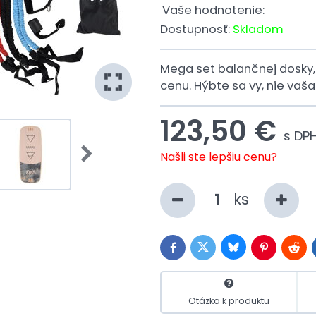
Vaše hodnotenie:
Dostupnosť:
Skladom
Mega set balančnej dosky
cenu. Hýbte sa vy, nie vaš
123,50 €
s DP
Našli ste lepšiu cenu?
ks
Bluesky
Twitter
Facebook
Pinterest
Redd
Otázka k produktu