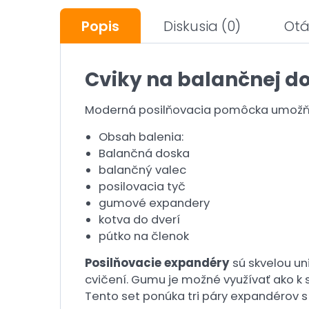
Popis
Diskusia
(0)
Otá
Cviky na balančnej 
Moderná posilňovacia pomôcka umožňuj
Obsah balenia:
Balančná doska
balančný valec
posilovacia tyč
gumové expandery
kotva do dverí
pútko na členok
Posilňovacie expandéry
sú skvelou un
cvičení. Gumu je možné využívať ako k s
Tento set ponúka tri páry expandérov 