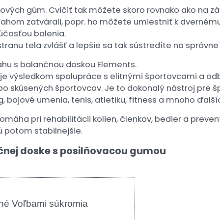
orových gúm. Cvičiť tak môžete skoro rovnako ako na 
 ťahom zatvárali, popr. ho môžete umiestniť k dverném
účasťou balenia.
anu tela zvlášť a lepšie sa tak sústredíte na správne
ováhu s balančnou doskou Elements.
 je výsledkom spolupráce s elitnými športovcami a odb
po skúsených športovcov. Je to dokonalý nástroj pre šp
g, bojové umenia, tenis, atletiku, fitness a mnoho ďalší
máha pri rehabilitácii kolien, členkov, bedier a prev
ú potom stabilnejšie.
nčnej doske s posilňovacou gumou
né Voľbami súkromia