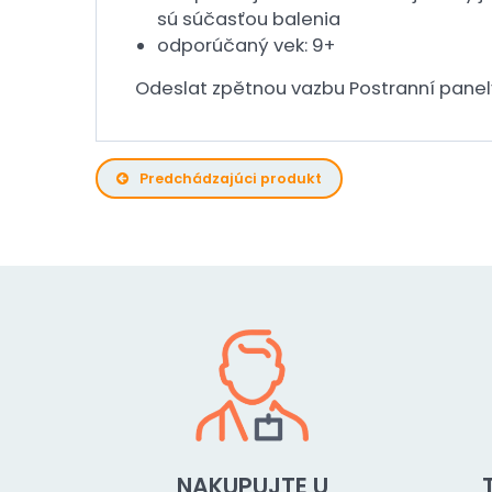
sú súčasťou balenia
odporúčaný vek: 9+
Odeslat zpětnou vazbu Postranní panely
Predchádzajúci produkt
NAKUPUJTE U