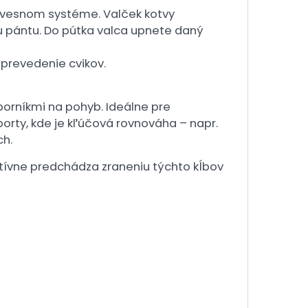
závesnom systéme. Valček kotvy
u pántu. Do pútka valca upnete daný
 prevedenie cvikov.
orníkmi na pohyb. Ideálne pre
orty, kde je kľúčová rovnováha – napr.
ch.
entívne predchádza zraneniu týchto kĺbov