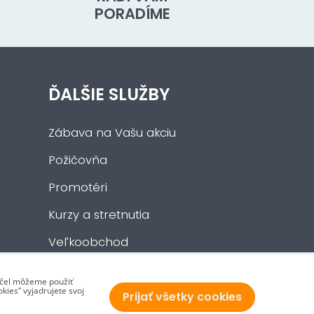
PORADÍME
ĎALŠIE SLUŽBY
Zábava na Vašu akciu
Požičovňa
Promotéri
Kurzy a stretnutia
Veľkoobchod
 účel môžeme použiť
kies“ vyjadrujete svoj
Prijať všetky cookies