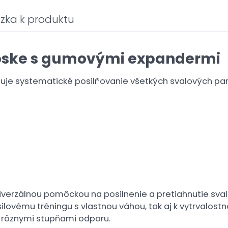
zka k produktu
doske s gumovými expandermi
e systematické posilňovanie všetkých svalových pa
iverzálnou pomôckou na posilnenie a pretiahnutie sval
ilovému tréningu s vlastnou váhou, tak aj k vytrvalost
s rôznymi stupňami odporu.