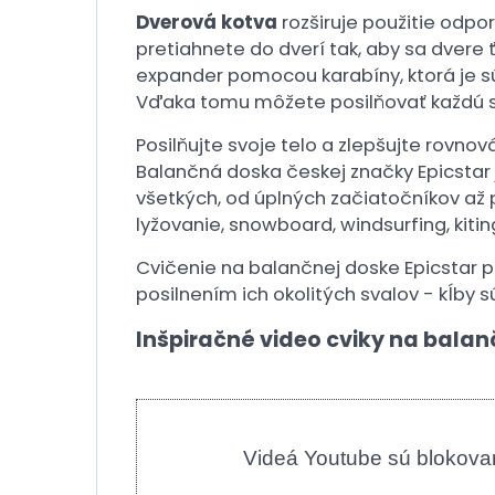
Dverová kotva
rozširuje použitie odp
pretiahnete do dverí tak, aby sa dvere
expander pomocou karabíny, ktorá je s
Vďaka tomu môžete posilňovať každú str
Posilňujte svoje telo a zlepšujte rovn
Balančná doska českej značky Epicstar
všetkých, od úplných začiatočníkov až 
lyžovanie, snowboard, windsurfing, kitin
Cvičenie na balančnej doske Epicstar po
posilnením ich okolitých svalov - kĺby s
Inšpiračné video cviky na bala
Videá Youtube sú blokova