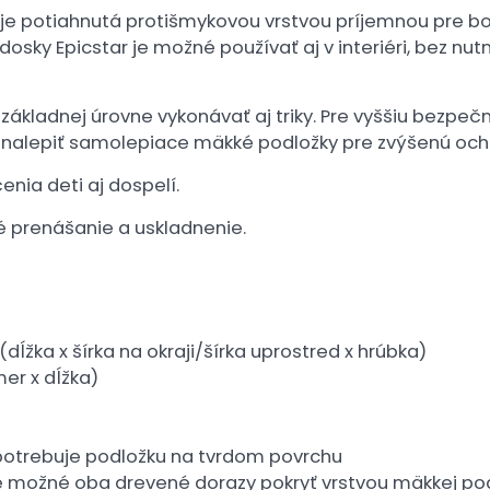
 je potiahnutá protišmykovou vrstvou príjemnou pre b
osky Epicstar je možné používať aj v interiéri, bez nut
základnej úrovne vykonávať aj triky. Pre vyššiu bezpe
 nalepiť samolepiace mäkké podložky pre zvýšenú och
enia deti aj dospelí.
é prenášanie a uskladnenie.
(dĺžka x šírka na okraji/šírka uprostred x hrúbka)
mer x dĺžka)
otrebuje podložku na tvrdom povrchu
je možné oba drevené dorazy pokryť vrstvou mäkkej p