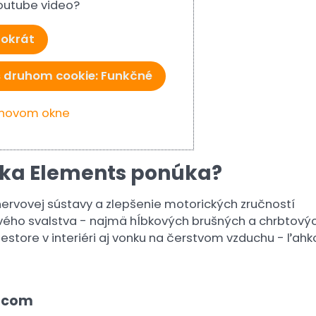
Youtube video?
tokrát
s druhom cookie: Funkčné
v novom okne
ka Elements ponúka?
 nervovej sústavy a zlepšenie motorických zručností
vého svalstva - najmä hĺbkových brušných a chrbtovýc
store v interiéri aj vonku na čerstvom vzduchu - ľah
alcom