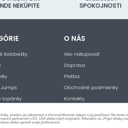
INDE NEKÚPITE
SPOKOJNOSTI
GÓRIE
O NÁS
ké kolobežky
Ako nakupovať
e
Doprava
lky
Platba
 Jumps
Obchodné podmienky
e topánky
Kontakty
če
ránky, analýzu jej výkonnosti a zhromažďovanie údajov o jej používaní. Na tento
iesť k partnerom v EÚ, USA alebo iných krajinách. Kliknutím na „Prijať všetky coo
mácie alebo upraviť svoje preferencie.