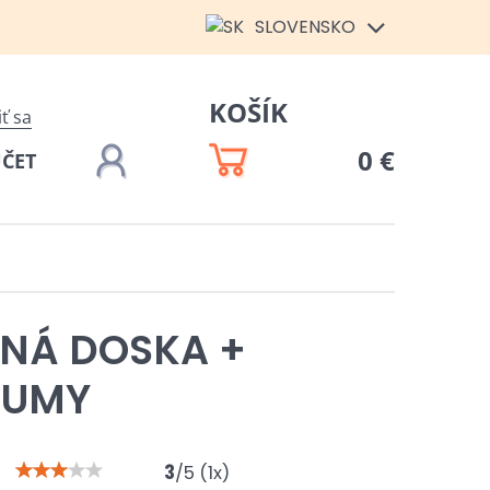
SLOVENSKO
KOŠÍK
iť sa
0 €
ÚČET
ČNÁ DOSKA +
GUMY
3
/
5
(
1
x)