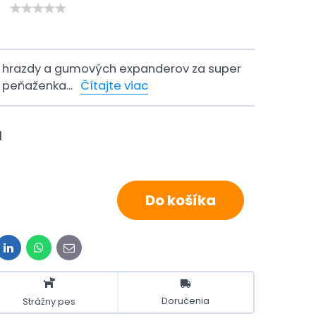
, hrazdy a gumových expanderov za super
a peňaženka...
Čítajte viac
H
Do košíka
it
LinkedIn
WhatsApp
E-
mail
Doručenia
Strážny pes