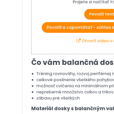
Prajete si načítať 
Povoliť ten
Povoliť a zapamätať - súhlas 
Otvoriť video 
Čo vám balančná dos
Tréning rovnováhy, rozvoj periférnej
celkové posilnenie všetkého pohybo
možnosť cvičenia na minimálnom prie
nepreberné množstvo cvikov a trikov
zábavu pre všetkých
Materiál dosky s balančným v