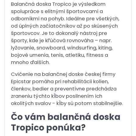
Balančná doska Tropico je výsledkom
spolupráce s elitnými športovcami a
odborníkmi na pohyb. Ideálne pre všetkých,
od úplných začiatočníkov až po skúsených
športovcov. Je to dokonalý nástroj pre
športy, kde je kľúčová rovnováha – napr.
lyžovanie, snowboard, windsurfing, kiting,
bojové umenia, tenis, atletiku, fitness a
mnoho ďalších.
Cvičenie na balančnej doske českej firmy
Epicstar pomáha pri rehabilitácii kolien,
členkov, bedier a preventívne predchádza
zraneniu týchto kĺbov posilnením ich
okolitých svalov - kĺby sú potom stabilnejšie.
Čo vám balančná doska
Tropico ponúka?