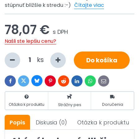
stúpnuť bližšie k stredu :-)
Čítajte viac
78,07 €
s DPH
Našli ste lepšiu cenu?
ks
Do košíka
Bluesky
Twitter
Facebook
Pinterest
Reddit
LinkedIn
WhatsApp
E-
mail
Otázka k produktu
Doručenia
Strážny pes
Popis
Diskusia
(0)
Otázka k produktu