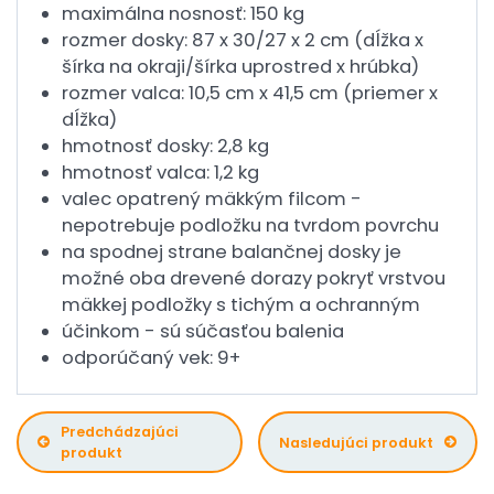
maximálna nosnosť: 150 kg
rozmer dosky: 87 x 30/27 x 2 cm (dĺžka x
šírka na okraji/šírka uprostred x hrúbka)
rozmer valca: 10,5 cm x 41,5 cm (priemer x
dĺžka)
hmotnosť dosky: 2,8 kg
hmotnosť valca: 1,2 kg
valec opatrený mäkkým filcom -
nepotrebuje podložku na tvrdom povrchu
na spodnej strane balančnej dosky je
možné oba drevené dorazy pokryť vrstvou
mäkkej podložky s tichým a ochranným
účinkom - sú súčasťou balenia
odporúčaný vek: 9+
Predchádzajúci
Nasledujúci produkt
produkt