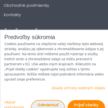
Obchodné podmienky
Kontakty
ĎALŠIE SLUŽBY
Predvoľby súkromia
Cookies používame na zlepšenie vašej návštevy tejto webovej
Zábava na Vašu akciu
stránky, analýzu jej výkonnosti a zhromažďovanie údajov o jej
Požičovňa
používaní. Na tento účel môžeme použiť nástroje a služby
tretích strán a zhromaždené údaje sa môžu preniesť k
Promotéri
partnerom v EÚ, USA alebo iných krajinách. Kliknutím na
„Prijať všetky cookies“ vyjadrujete svoj súhlas s týmto
Kurzy a stretnutia
spracovaním. Nižšie môžete nájsť podrobné informácie alebo
upraviť svoje preferencie.
Veľkoobchod
Zásady ochrany osobných údajov
Ukázať
Predvoľby súkromia
Odmietnuť
Prijať všetky
podrobnosti