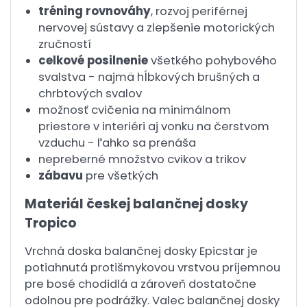
tréning rovnováhy
, rozvoj periférnej
nervovej sústavy a zlepšenie motorických
zručností
celkové posilnenie
všetkého pohybového
svalstva - najmä hĺbkových brušných a
chrbtových svalov
možnosť cvičenia na minimálnom
priestore v interiéri aj vonku na čerstvom
vzduchu - ľahko sa prenáša
nepreberné množstvo cvikov a trikov
zábavu
pre všetkých
Materiál českej balančnej dosky
Tropico
Vrchná doska balančnej dosky Epicstar je
potiahnutá protišmykovou vrstvou príjemnou
pre bosé chodidlá a zároveň dostatočne
odolnou pre podrážky. Valec balančnej dosky