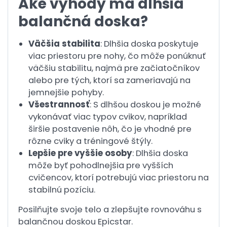
Aké výhody má dlhšia
balančná doska?
Väčšia stabilita
: Dlhšia doska poskytuje
viac priestoru pre nohy, čo môže ponúknuť
väčšiu stabilitu, najmä pre začiatočníkov
alebo pre tých, ktorí sa zameriavajú na
jemnejšie pohyby.
Všestrannosť
: S dlhšou doskou je možné
vykonávať viac typov cvikov, napríklad
širšie postavenie nôh, čo je vhodné pre
rôzne cviky a tréningové štýly.
Lepšie pre vyššie osoby
: Dlhšia doska
môže byť pohodlnejšia pre vyšších
cvičencov, ktorí potrebujú viac priestoru na
stabilnú pozíciu.
Posilňujte svoje telo a zlepšujte rovnováhu s
balančnou doskou Epicstar.