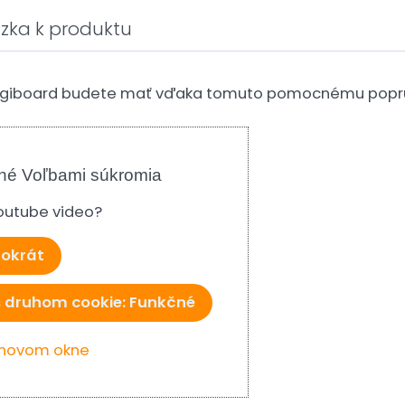
zka k produktu
 na giboard budete mať vďaka tomuto pomocnému popr
né Voľbami súkromia
Youtube video?
tokrát
s druhom cookie: Funkčné
v novom okne