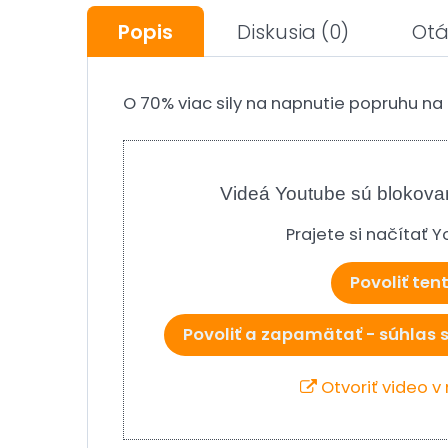
Popis
Diskusia
(0)
Otá
O 70% viac sily na napnutie popruhu
Videá Youtube sú blokova
Prajete si načítať 
Povoliť ten
Povoliť a zapamätať - súhlas 
Otvoriť video 