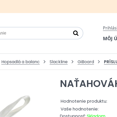
Prihlás
MÔJ 
PRÍSL
Hopsadlá a balanc
Slackline
GiBoard
NAŤAHOVÁK
Hodnotenie produktu:
Vaše hodnotenie:
Dostupnosť:
Skladom