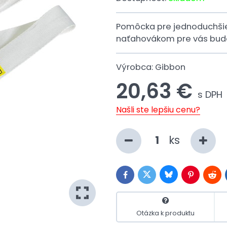
Pomôcka pre jednoduchšie 
naťahovákom pre vás bude
Výrobca:
Gibbon
20,63 €
s DPH
Našli ste lepšiu cenu?
ks
Bluesky
Twitter
Facebook
Pinterest
Redd
Otázka k produktu