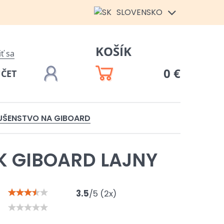
SLOVENSKO
KOŠÍK
iť sa
0 €
ÚČET
UŠENSTVO NA GIBOARD
 GIBOARD LAJNY
3.5
/
5
(
2
x)