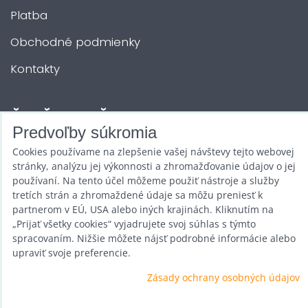
Platba
Obchodné podmienky
Kontakty
ĎALŠIE SLUŽBY
Predvoľby súkromia
Cookies používame na zlepšenie vašej návštevy tejto webovej
Zábava na Vašu akciu
stránky, analýzu jej výkonnosti a zhromažďovanie údajov o jej
Požičovňa
používaní. Na tento účel môžeme použiť nástroje a služby
tretích strán a zhromaždené údaje sa môžu preniesť k
Promotéri
partnerom v EÚ, USA alebo iných krajinách. Kliknutím na
„Prijať všetky cookies“ vyjadrujete svoj súhlas s týmto
Kurzy a stretnutia
spracovaním. Nižšie môžete nájsť podrobné informácie alebo
upraviť svoje preferencie.
Veľkoobchod
Zásady ochrany osobných údajov