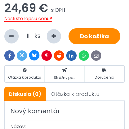
24,69 €
s DPH
Našli ste lepšiu cenu?
ks
Do košíka
Bluesky
Twitter
Facebook
Pinterest
Reddit
LinkedIn
WhatsApp
E-
mail
Otázka k produktu
Doručenia
Strážny pes
Diskusia
(0)
Otázka k produktu
Nový komentár
Názov: