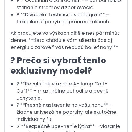
? **Ovocinári a záhradníci** – pohodlnejšie
strihanie stromov a zber ovocia.
? **Divadelní technici a scénografi** –
flexibilnejší pohyb pri práci na kulisách.
Ak pracujete vo výškach dlhšie než pár minút
denne, **tieto chodúle vám ušetria čas aj
energiu a zároveň vás nebudú bolieť nohy!**
? Prečo si vybrať tento
exkluzívny model?
? **Revolučné viazanie A-Jump Calf-
Cuff** – maximálne pohodlie a pevné
uchytenie.
? **Presné nastavenie na vašu nohu** –
žiadne univerzálne popruhy, ale skutočne
individuálny fit.
⚡ **Bezpečné upevnenie lýtka** – viazanie