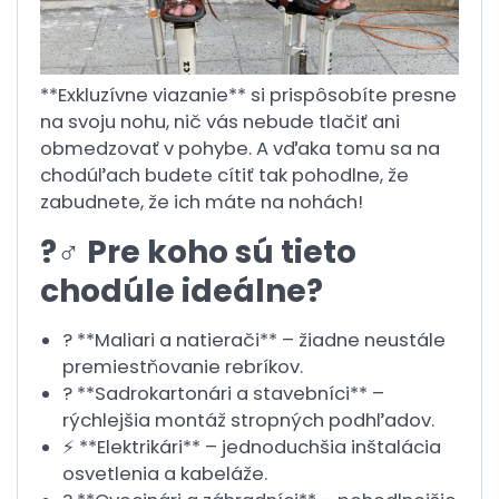
**Exkluzívne viazanie** si prispôsobíte presne
na svoju nohu, nič vás nebude tlačiť ani
obmedzovať v pohybe. A vďaka tomu sa na
chodúľach budete cítiť tak pohodlne, že
zabudnete, že ich máte na nohách!
?‍♂️ Pre koho sú tieto
chodúle ideálne?
? **Maliari a natierači** – žiadne neustále
premiestňovanie rebríkov.
?️ **Sadrokartonári a stavebníci** –
rýchlejšia montáž stropných podhľadov.
⚡ **Elektrikári** – jednoduchšia inštalácia
osvetlenia a kabeláže.