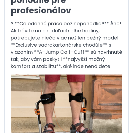
pohodlie pre
profesionálov
? **Celodenná práca bez nepohodlia?** Áno!
Ak trávite na chodúľach dlhé hodiny,
potrebujete niečo viac než len bežný model.
**Exclusive sadrokartonárske chodúle** s
viazaním **A-Jump Calf-Cuff** sú navrhnuté
tak, aby vám poskytli **najvyšší možný
komfort a stabilitu**, aké inde nenájdete.