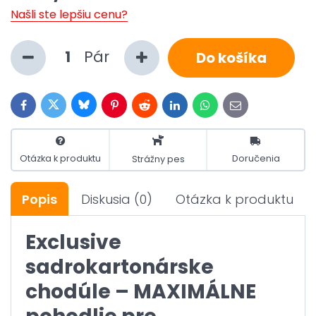
Našli ste lepšiu cenu?
Pár
Do košíka
Bluesky
Twitter
Facebook
Pinterest
Reddit
LinkedIn
WhatsApp
E-
mail
Otázka k produktu
Doručenia
Strážny pes
Popis
Diskusia
(0)
Otázka k produktu
Exclusive
sadrokartonárske
chodúle – MAXIMÁLNE