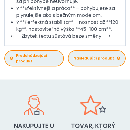
sa pri pohybe neuvoľňuje.
? **Efektívnejšia práca** – pohybujete sa
plynulejšie ako s bežným modelom.
?️ **Perfektná stabilita** – nosnosť až **120
kg**, nastaviteľná výška **45–100 cm**.
<!-- Zbytek textu zůstává beze změny -->
Predchádzajúci
Nasledujúci produkt
produkt
NAKUPUJTE U
TOVAR, KTORÝ