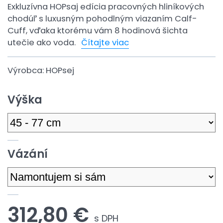
Exkluzívna HOPsaj edícia pracovných hliníkových
chodúľ s luxusným pohodlným viazaním Calf-
Cuff, vďaka ktorému vám 8 hodinová šichta
utečie ako voda.
Čítajte viac
Výrobca:
HOPsej
Výška
Vázání
312,80 €
s DPH