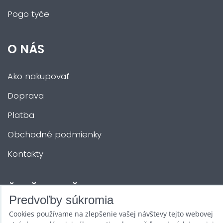
Pogo tyče
O NÁS
Ako nakupovať
Doprava
Platba
Obchodné podmienky
Kontakty
ĎALŠIE SLUŽBY
Predvoľby súkromia
Cookies používame na zlepšenie vašej návštevy tejto webovej
Zábava na Vašu akciu