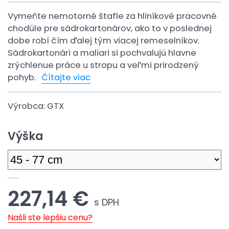
Vymeňte nemotorné štafle za hliníkové pracovné
chodúle pre sádrokartonárov, ako to v poslednej
dobe robí čím ďalej tým viacej remeselníkov.
Sádrokartonári a maliari si pochvalujú hlavne
zrýchlenue práce u stropu a veľmi prirodzený
pohyb.
Čítajte viac
Výrobca:
GTX
Výška
227,14 €
s DPH
Našli ste lepšiu cenu?