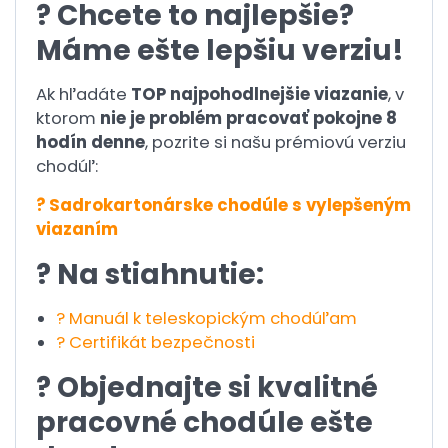
? Chcete to najlepšie?
Máme ešte lepšiu verziu!
Ak hľadáte
TOP najpohodlnejšie viazanie
, v
ktorom
nie je problém pracovať pokojne 8
hodín denne
, pozrite si našu prémiovú verziu
chodúľ:
? Sadrokartonárske chodúle s vylepšeným
viazaním
? Na stiahnutie:
? Manuál k teleskopickým chodúľam
? Certifikát bezpečnosti
? Objednajte si kvalitné
pracovné chodúle ešte