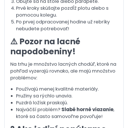
Obujte sa na stole alebo parapete.
Prvé kroky skúšajte pozdĺž plotu alebo s
pomocou kolegu.
Po prvej odpracovanej hodine už rebríky
nebudete potrebovať!
⚠️ Pozor na lacné
napodobeniny!
Na trhu je množstvo lacných chodúľ, ktoré na
pohľad vyzerajú rovnako, ale majú množstvo
problémov:
Používajú menej kvalitné materiály.
Pružiny sa rýchlo unavia.
Puzdrá ložísk praskajú.
Najväčší problém?
Slabé horné viazanie
,
ktoré sa často samovoľne povoľuje!