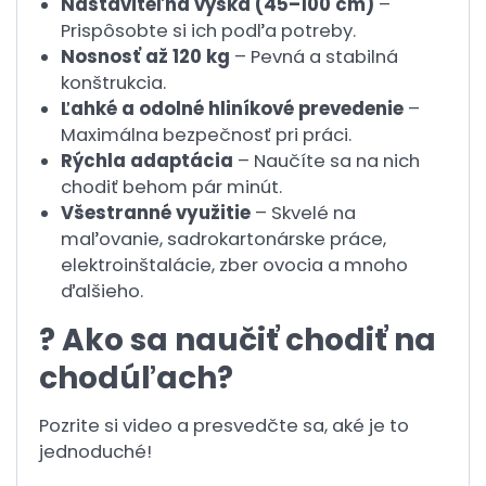
Nastaviteľná výška (45–100 cm)
–
Prispôsobte si ich podľa potreby.
Nosnosť až 120 kg
– Pevná a stabilná
konštrukcia.
Ľahké a odolné hliníkové prevedenie
–
Maximálna bezpečnosť pri práci.
Rýchla adaptácia
– Naučíte sa na nich
chodiť behom pár minút.
Všestranné využitie
– Skvelé na
maľovanie, sadrokartonárske práce,
elektroinštalácie, zber ovocia a mnoho
ďalšieho.
? Ako sa naučiť chodiť na
chodúľach?
Pozrite si video a presvedčte sa, aké je to
jednoduché!