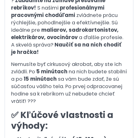
?
Zabudnite na zdĺhavé presúvanie
rebríkov!
S našimi
profesionálnymi
pracovnými chodúľami
zvládnete prácu
rýchlejšie, pohodlnejšie a efektívnejšie. Sú
ideálne pre
maliarov, sadrokartonistov,
elektrikárov, ovocinárov
a ďalšie profesie.
A skvelá správa?
Naučiť sa na nich chodiť
je hračka!
Nemusíte byť cirkusový akrobat, aby ste ich
zvládli. Po
5 minútach
na nich budete stabilní
a po
15 minútach
sa vám bude zdať, že sú
súčasťou vášho tela. Po prvej odpracovanej
hodine sa k rebríkom už nebudete chcieť
vrátiť! ???
✅ Kľúčové vlastnosti a
výhody: