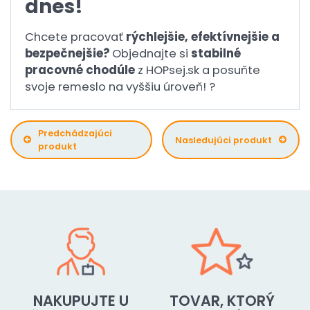
dnes!
Chcete pracovať
rýchlejšie, efektívnejšie a
bezpečnejšie?
Objednajte si
stabilné
pracovné chodúle
z HOPsej.sk a posuňte
svoje remeslo na vyššiu úroveň! ?
Predchádzajúci
Nasledujúci produkt
produkt
NAKUPUJTE U
TOVAR, KTORÝ