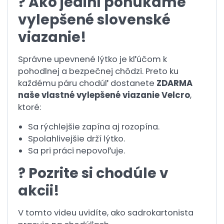
? Ako jediní ponúkame
vylepšené slovenské
viazanie!
Správne upevnené lýtko je kľúčom k
pohodlnej a bezpečnej chôdzi. Preto ku
každému páru chodúľ dostanete
ZDARMA
naše vlastné vylepšené viazanie Velcro
,
ktoré:
Sa rýchlejšie zapína aj rozopína.
Spolahlivejšie drží lýtko.
Sa pri práci nepovoľuje.
? Pozrite si chodúle v
akcii!
V tomto videu uvidíte, ako sadrokartonista