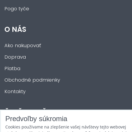
Pogo tyče
O NÁS
Ako nakupovať
Doprava
Platba
Obchodné podmienky
Kontakty
ĎALŠIE SLUŽBY
Predvoľby súkromia
Cookies používame na zlepšenie vašej návštevy tejto webovej
Zábava na Vašu akciu