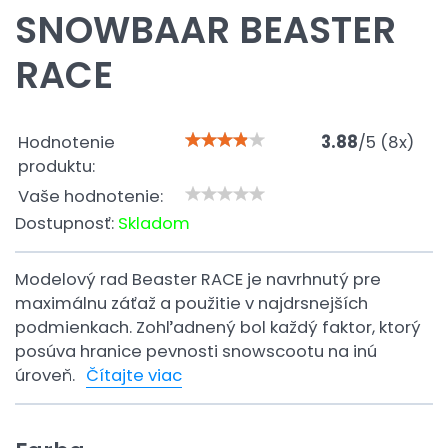
SNOWBAAR BEASTER
RACE
Hodnotenie
3.88
/
5
(
8
x)
produktu:
Vaše hodnotenie:
Dostupnosť:
Skladom
Modelový rad Beaster RACE je navrhnutý pre
maximálnu záťaž a použitie v najdrsnejších
podmienkach. Zohľadnený bol každý faktor, ktorý
posúva hranice pevnosti snowscootu na inú
úroveň.
Čítajte viac