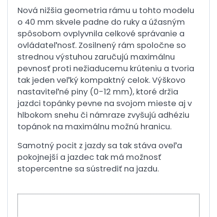
Nová nižšia geometria rámu u tohto modelu
o 40 mm skvele padne do ruky a úžasným
spôsobom ovplyvnila celkové správanie a
ovládateľnosť. Zosilnený rám spoločne so
strednou výstuhou zaručujú maximálnu
pevnosť proti nežiaducemu krúteniu a tvoria
tak jeden veľký kompaktný celok. Výškovo
nastaviteľné piny (0-12 mm), ktoré držia
jazdci topánky pevne na svojom mieste aj v
hlbokom snehu či námraze zvyšujú adhéziu
topánok na maximálnu možnú hranicu.
Samotný pocit z jazdy sa tak stáva oveľa
pokojnejší a jazdec tak má možnosť
stopercentne sa sústrediť na jazdu.