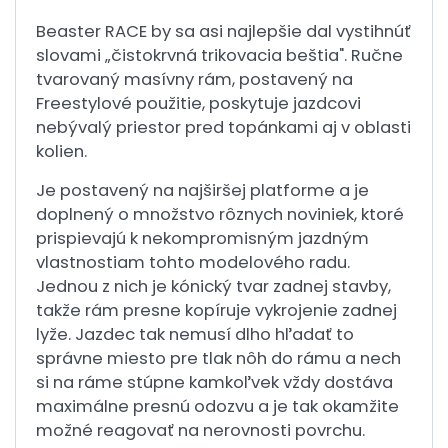
Beaster RACE by sa asi najlepšie dal vystihnúť
slovami „čistokrvná trikovacia beštia". Ručne
tvarovaný masívny rám, postavený na
Freestylové použitie, poskytuje jazdcovi
nebývalý priestor pred topánkami aj v oblasti
kolien.
Je postavený na najširšej platforme a je
doplnený o množstvo rôznych noviniek, ktoré
prispievajú k nekompromisným jazdným
vlastnostiam tohto modelového radu.
Jednou z nich je kónický tvar zadnej stavby,
takže rám presne kopíruje vykrojenie zadnej
lyže. Jazdec tak nemusí dlho hľadať to
správne miesto pre tlak nôh do rámu a nech
si na ráme stúpne kamkoľvek vždy dostáva
maximálne presnú odozvu a je tak okamžite
možné reagovať na nerovnosti povrchu.