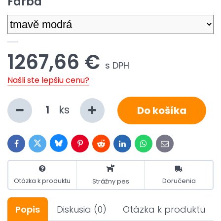
Farba
1267,66 €
s DPH
Našli ste lepšiu cenu?
ks
Do košíka
Bluesky
Twitter
Facebook
Pinterest
Reddit
LinkedIn
WhatsApp
E-
mail
Otázka k produktu
Doručenia
Strážny pes
Popis
Diskusia
(0)
Otázka k produktu