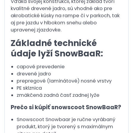
Vďaka svojej konštrukcii, ktorej základ tvorí
kvalitné drevené jadro, sú vhodné ako pre
akrobatické kúsky na rampe či v parkoch, tak
aj pre jazdu v hlbokom snehu alebo
upravenej zjazdovke.
Základné technické
údaje lyží SnowBaaR:
capové prevedenie
drevené jadro
prepregové (laminátové) nosné vrstvy
PE sklznica
zmäkčená zadná časť zadnej lyže
Prečo si kúpiť snowscoot SnowBaaR?
Snowscoot Snowbaar je ručne vyrábaný
produkt, ktorý je tvorený s maximálnym