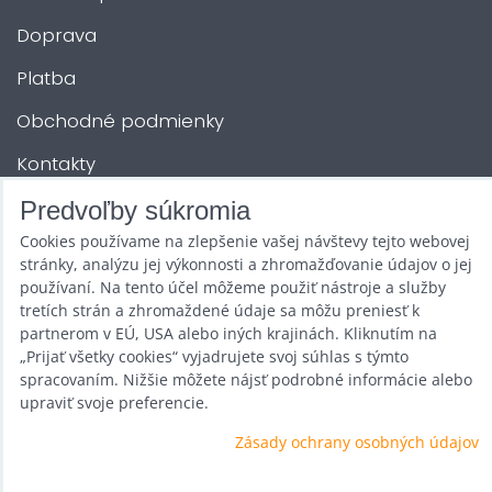
Doprava
Platba
Obchodné podmienky
Kontakty
Predvoľby súkromia
ĎALŠIE SLUŽBY
Cookies používame na zlepšenie vašej návštevy tejto webovej
stránky, analýzu jej výkonnosti a zhromažďovanie údajov o jej
používaní. Na tento účel môžeme použiť nástroje a služby
Zábava na Vašu akciu
tretích strán a zhromaždené údaje sa môžu preniesť k
partnerom v EÚ, USA alebo iných krajinách. Kliknutím na
Požičovňa
„Prijať všetky cookies“ vyjadrujete svoj súhlas s týmto
spracovaním. Nižšie môžete nájsť podrobné informácie alebo
Promotéri
upraviť svoje preferencie.
Kurzy a stretnutia
Zásady ochrany osobných údajov
Veľkoobchod