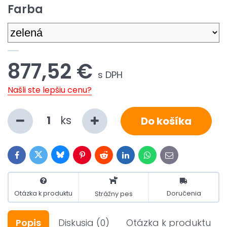
Farba
877,52 €
s DPH
Našli ste lepšiu cenu?
ks
Do košíka
Bluesky
Twitter
Facebook
Pinterest
Reddit
LinkedIn
WhatsApp
E-
mail
Otázka k produktu
Doručenia
Strážny pes
Popis
Diskusia
(0)
Otázka k produktu