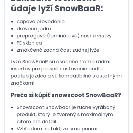
údaje lyží SnowBaaR:
capové prevedenie
drevené jadro
prepregové (laminátové) nosné vrstvy
PE sklznica
zmäkčená zadná časť zadnej lyže
Lyže SnowBaaR sú osadené troma radmi
insertov pre presné nastavenie podľa
potrieb jazdca a sú kompatibilné s ostatnými
značkami.
Prečo si kúpiť snowscoot SnowBaaR?
Snowscoot Snowbaar je ručne vyrábaný
produkt, ktorý je tvorený s maximálnym
citom pre detail.
Vzhľadom na fakt, že sme priami