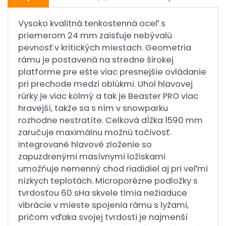
Vysoko kvalitná tenkostenná oceľ s
priemerom 24 mm zaisťuje nebývalú
pevnosť v kritických miestach. Geometria
rámu je postavená na stredne širokej
platforme pre ešte viac presnejšie ovládanie
pri prechode medzi oblúkmi. Uhol hlavovej
rúrky je viac kolmý a tak je Beaster PRO viac
hravejší, takže sa s ním v snowparku
rozhodne nestratíte. Celková dĺžka 1590 mm
zaručuje maximálnu možnú točivosť.
Integrované hlavové zloženie so
zapuzdrenými masívnymi ložiskami
umožňuje nemenný chod riadidiel aj pri veľmi
nízkych teplotách. Microporézne podložky s
tvrdosťou 60 sHa skvele tlmia nežiaduce
vibrácie v mieste spojenia rámu s lyžami,
pričom vďaka svojej tvrdosti je najmenší