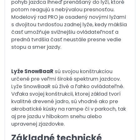
pohyb jazdca ihneď prenášaný do lyží, ktoré
potom reagujú s nebývalou presnosťou.
Modelový rad PRO je osadený novými lyžami
s dvojitou tvrdosťou zadnej lyže, kedy mäkšia
časť umožňuje svižnejšiu ovládateľnosť a
predná tvrdšia časť neustále presne vedie
stopu a smer jazdy.
Lyže SnowBaaR
sú svojou konštrukciou
určené pre veľmi široké spektrum jazdcov.
Lyže SnowBaaR sú živé a ľahko ovládateľné.
Vďaka svojej konštrukcii, ktorej základ tvorí
kvalitné drevené jadro, sú vhodné ako pre
akrobatické kúsky na rampe či v parkoch, tak
aj pre jazdu v hlbokom snehu alebo
upravenej zjazdovke.
Základné technické