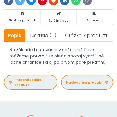
Bluesky
Twitter
Facebook
Pinterest
Reddit
LinkedIn
WhatsApp
E-
mail
Otázka k produktu
Doručenia
Strážny pes
Popis
Diskusia
(0)
Otázka k produktu
Na základe testovania v našej požičovni
môžeme potvrdiť že niečo naozaj vydrží. Iné
lacné chrániče sa aj po prvom páre pretrhnú.
Predchádzajúci
Nasledujúci produkt
produkt