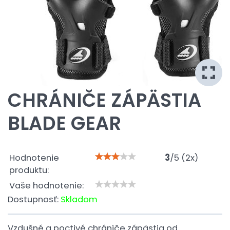
CHRÁNIČE ZÁPÄSTIA
BLADE GEAR
Hodnotenie
3
/
5
(
2
x)
produktu:
Vaše hodnotenie:
Dostupnosť:
Skladom
Vzdušné a poctivé chrániče zápästia od