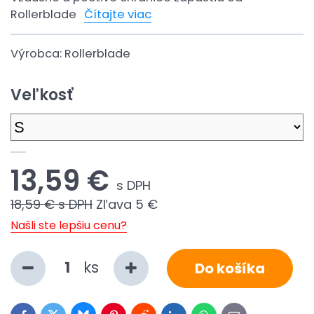
Rollerblade
Čítajte viac
Výrobca:
Rollerblade
Veľkosť
13,59 €
s DPH
18,59 €
s DPH
Zľava
5 €
Našli ste lepšiu cenu?
ks
Do košíka