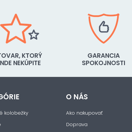
TOVAR, KTORÝ
GARANCIA
INDE NEKÚPITE
SPOKOJNOSTI
GÓRIE
O NÁS
ké kolobežky
Ako nakupovať
e
Doprava