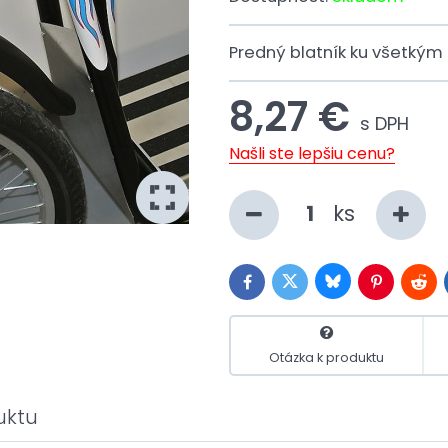
Predný blatník ku všetkým
8,27 €
s DPH
Našli ste lepšiu cenu?
ks
Bluesky
Twitter
Facebook
Pinterest
Redd
Otázka k produktu
uktu