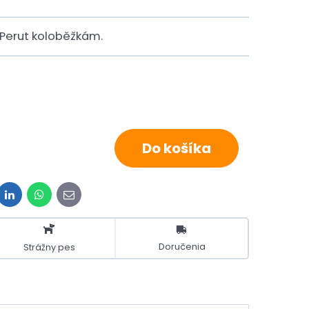
 Perut koloběžkám.
Do košíka
it
LinkedIn
WhatsApp
E-
mail
Doručenia
Strážny pes