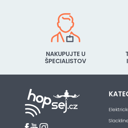
NAKUPUJTE U
ŠPECIALISTOV
KATE
Elektric
Slacklin