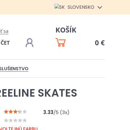
SLOVENSKO
KOŠÍK
iť sa
0 €
ÚČET
ÍSLUŠENSTVO
REELINE SKATES
3.33
/
5
(
3
x)
VOLTE INÚ FARBU