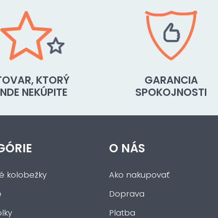
TOVAR, KTORÝ
GARANCIA
INDE NEKÚPITE
SPOKOJNOSTI
GÓRIE
O NÁS
ké kolobežky
Ako nakupovať
e
Doprava
lky
Platba