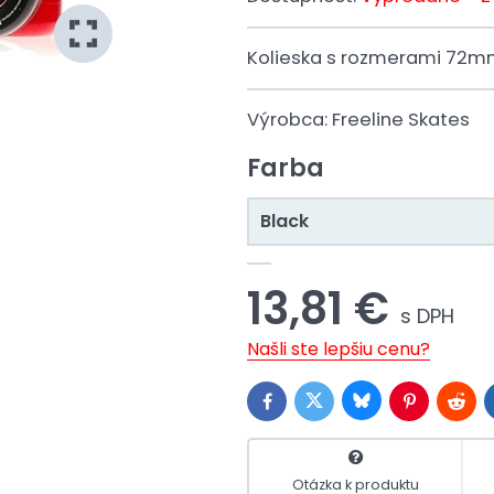
Kolieska s rozmerami 72mm
Výrobca:
Freeline Skates
Farba
Black
13,81 €
s DPH
Našli ste lepšiu cenu?
Bluesky
Twitter
Facebook
Pinterest
Reddi
Otázka k produktu