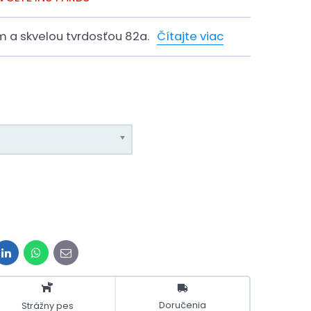
 a skvelou tvrdosťou 82a.
Čítajte viac
t
LinkedIn
WhatsApp
E-
mail
Doručenia
Strážny pes