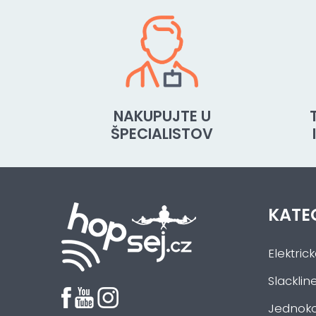
NAKUPUJTE U
ŠPECIALISTOV
KATE
Elektric
Slacklin
Jednoko