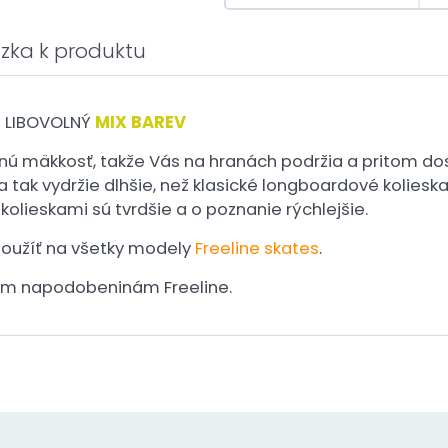
zka k produktu
 LIBOVOLNÝ
MIX BAREV
čnú mäkkosť, takže Vás na hranách podržia a pritom do
ak vydržie dlhšie, než klasické longboardové kolieska a
 kolieskami sú tvrdšie a o poznanie rýchlejšie.
 použíť na všetky modely
Freeline skates
.
kym napodobeninám Freeline.