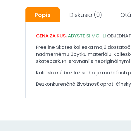
Popis
Diskusia
(0)
Otá
CENA ZA KUS
,
ABYSTE SI MOHLI
OBJEDNAT
Freeline Skates kolieska majú dostato
nadmernému úbytku materiálu. Kolieska t
skatepark. Pri srovnaní s neoriginálnymi
Kolieska sú bez ložisiek a je možné ich
Bezkonkurenčná životnosť oproti číns