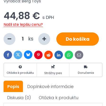
Výrobca:
Berg Toys
44,88 €
s DPH
Našli ste lepšiu cenu?
ks
Do košíka
Bluesky
Twitter
Facebook
Pinterest
Reddit
LinkedIn
WhatsApp
E-
mail
Otázka k produktu
Doručenia
Strážny pes
Popis
Doplnkové informácie
Diskusia
(0)
Otázka k produktu