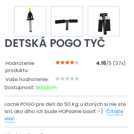
DETSKÁ POGO TYČ
Hodnotenie
4.16
/
5
(
37
x)
produktu:
Vaše hodnotenie:
Dostupnosť:
Skladom
Lacné POGO pre deti do 50 Kg, u ktorých si nie ste
istí, ako dlho ich bude HOPsanie baviť :-)
Čítajte
viac