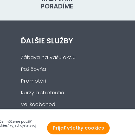
PORADÍME
ĎALŠIE SLUŽBY
Zábava na Vašu akciu
Požičovňa
Promotéri
Kurzy a stretnutia
Veľkoobchod
 účel môžeme použiť
kies“ vyjadrujete svoj
Prijať všetky cookies