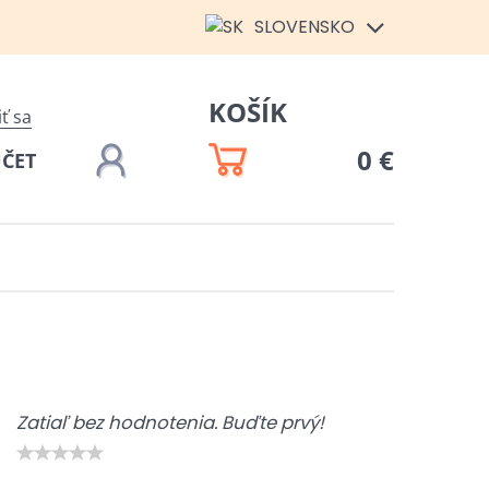
SLOVENSKO
KOŠÍK
iť sa
0 €
ÚČET
Zatiaľ bez hodnotenia. Buďte prvý!