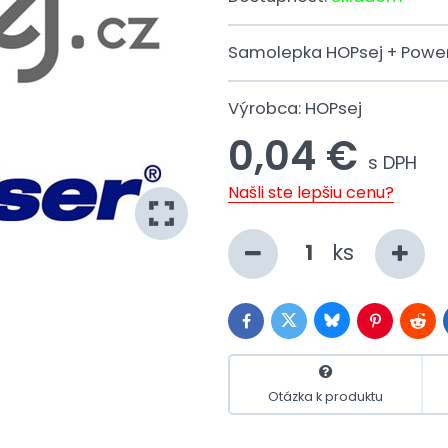
Samolepka HOPsej + Powe
Výrobca:
HOPsej
0,04 €
s DPH
Našli ste lepšiu cenu?
ks
Bluesky
Twitter
Facebook
Pinterest
Redd
Otázka k produktu