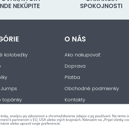
INDE NEKÚPITE
SPOKOJNOSTI
GÓRIE
O NÁS
ké kolobežky
Ako nakupovať
e
Doprava
lky
Platba
 Jumps
Obchodné podmienky
e topánky
Kontakty
če
ránky, analýzu jej výkonnosti a zhromažďovanie údajov o jej používaní. Na tento
iesť k partnerom v EÚ, USA alebo iných krajinách. Kliknutím na „Prijať všetky coo
mácie alebo upraviť svoje preferencie.