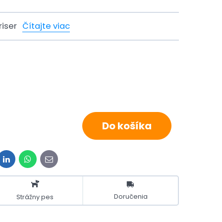
riser
Čítajte viac
Do košíka
it
LinkedIn
WhatsApp
E-
mail
Doručenia
Strážny pes