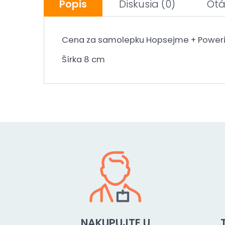
Popis
Diskusia
(0)
Otá
Cena za samolepku Hopsejme + Poweri
Šírka 8 cm
NAKUPUJTE U