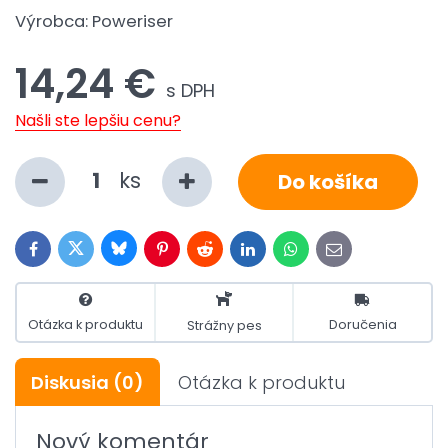
Výrobca:
Poweriser
14,24 €
s DPH
Našli ste lepšiu cenu?
ks
Do košíka
Bluesky
Twitter
Facebook
Pinterest
Reddit
LinkedIn
WhatsApp
E-
mail
Otázka k produktu
Doručenia
Strážny pes
Diskusia
(0)
Otázka k produktu
Nový komentár