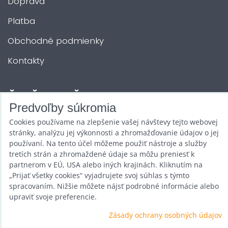
Doprava
Platba
Obchodné podmienky
Kontakty
ĎALŠIE SLUŽBY
Predvoľby súkromia
Cookies používame na zlepšenie vašej návštevy tejto webovej
Zábava na Vašu akciu
stránky, analýzu jej výkonnosti a zhromažďovanie údajov o jej
Požičovňa
používaní. Na tento účel môžeme použiť nástroje a služby
tretích strán a zhromaždené údaje sa môžu preniesť k
Promotéri
partnerom v EÚ, USA alebo iných krajinách. Kliknutím na
„Prijať všetky cookies“ vyjadrujete svoj súhlas s týmto
Kurzy a stretnutia
spracovaním. Nižšie môžete nájsť podrobné informácie alebo
upraviť svoje preferencie.
Veľkoobchod
Zásady ochrany osobných údajov