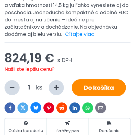
a vďaka hmotnosti 14,5 kg ju ľahko vynesiete aj do
poschodia. Jednoducho kompaktné a odolné EUC
do mesta aj na učenie – ideálne pre
začiatočníkov a dochádzanie. Na objednávku
dodáme aj bielu verziu.
Čítajte viac
824,19 €
s DPH
Našli ste lepšiu cenu?
ks
Do košíka
Bluesky
Twitter
Facebook
Pinterest
Reddit
LinkedIn
WhatsApp
E-
mail
Otázka k produktu
Doručenia
Strážny pes