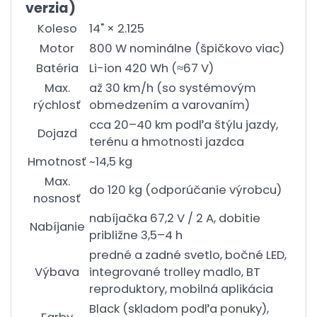
verzia)
Koleso
14" × 2.125
Motor
800 W nominálne (špičkovo viac)
Batéria
Li-ion 420 Wh (≈67 V)
Max.
až 30 km/h (so systémovým
rýchlosť
obmedzením a varovaním)
cca 20–40 km podľa štýlu jazdy,
Dojazd
terénu a hmotnosti jazdca
Hmotnosť
~14,5 kg
Max.
do 120 kg (odporúčanie výrobcu)
nosnosť
nabíjačka 67,2 V / 2 A, dobitie
Nabíjanie
približne 3,5–4 h
predné a zadné svetlo, bočné LED,
Výbava
integrované trolley madlo, BT
reproduktory, mobilná aplikácia
Black (skladom podľa ponuky),