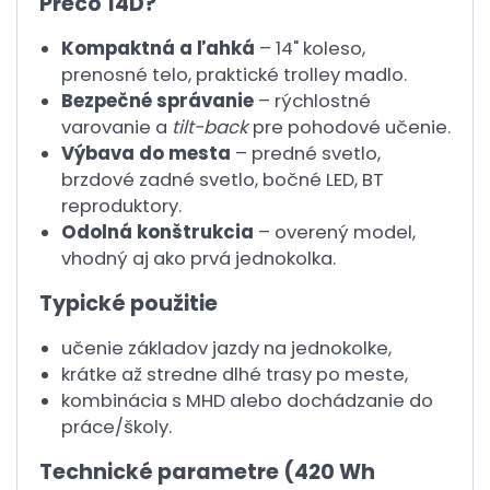
Prečo 14D?
Kompaktná a ľahká
– 14" koleso,
prenosné telo, praktické trolley madlo.
Bezpečné správanie
– rýchlostné
varovanie a
tilt-back
pre pohodové učenie.
Výbava do mesta
– predné svetlo,
brzdové zadné svetlo, bočné LED, BT
reproduktory.
Odolná konštrukcia
– overený model,
vhodný aj ako prvá jednokolka.
Typické použitie
učenie základov jazdy na jednokolke,
krátke až stredne dlhé trasy po meste,
kombinácia s MHD alebo dochádzanie do
práce/školy.
Technické parametre (420 Wh