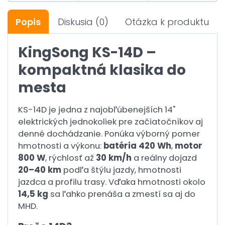
Popis
Diskusia
(0)
Otázka k produktu
KingSong KS-14D –
kompaktná klasika do
mesta
KS-14D je jedna z najobľúbenejších 14"
elektrických jednokoliek pre začiatočníkov aj
denné dochádzanie. Ponúka výborný pomer
hmotnosti a výkonu:
batéria 420 Wh
,
motor
800 W
, rýchlosť až
30 km/h
a reálny dojazd
20–40 km
podľa štýlu jazdy, hmotnosti
jazdca a profilu trasy. Vďaka hmotnosti okolo
14,5 kg
sa ľahko prenáša a zmestí sa aj do
MHD.