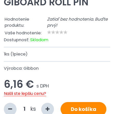
GIBOARD ROLL PIN
Hodnotenie
Zatiaľ bez hodnotenia. Buďte
produktu:
prvý!
Vaše hodnotenie:
Dostupnosť:
Skladom
1ks (1piece)
Výrobca:
Gibbon
6,16 €
s DPH
Našli ste lepšiu cenu?
ks
Do košíka