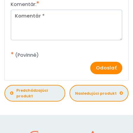
*
Komentár:
*
(Povinné)
Odoslať
Predchádzajúci
Nasledujúci produkt
produkt