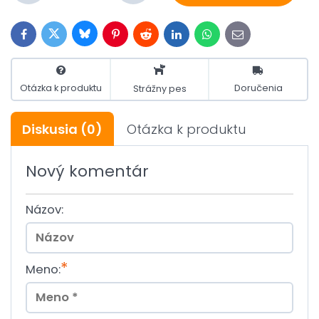
Bluesky
Twitter
Facebook
Pinterest
Reddit
LinkedIn
WhatsApp
E-
mail
Otázka k produktu
Doručenia
Strážny pes
Diskusia
(0)
Otázka k produktu
Nový komentár
Názov:
*
Meno: