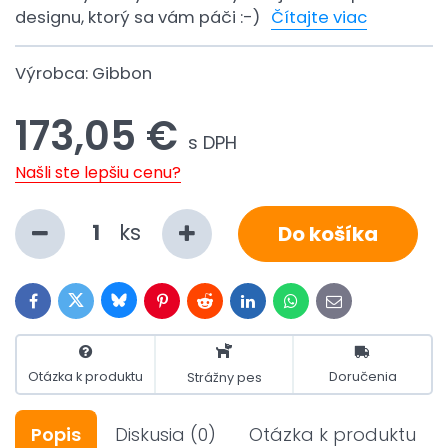
designu, ktorý sa vám páči :-)
Čítajte viac
Výrobca:
Gibbon
173,05 €
s DPH
Našli ste lepšiu cenu?
ks
Do košíka
Bluesky
Twitter
Facebook
Pinterest
Reddit
LinkedIn
WhatsApp
E-
mail
Otázka k produktu
Doručenia
Strážny pes
Popis
Diskusia
(0)
Otázka k produktu