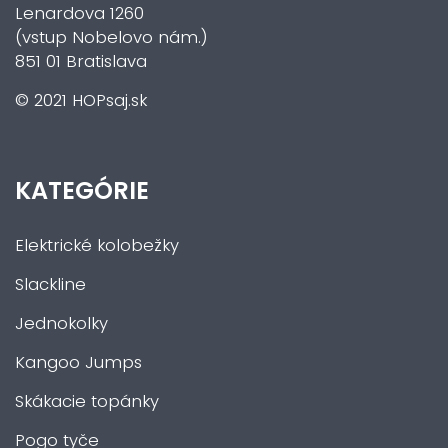
Lenardova 1260
(vstup Nobelovo nám.)
851 01 Bratislava
© 2021 HOPsaj.sk
KATEGÓRIE
Elektrické kolobežky
Slackline
Jednokolky
Kangoo Jumps
Skákacie topánky
Pogo tyče