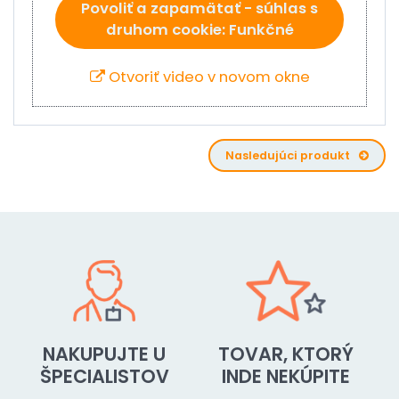
Povoliť a zapamätať - súhlas s
druhom cookie: Funkčné
Otvoriť video v novom okne
Nasledujúci produkt
NAKUPUJTE U
TOVAR, KTORÝ
ŠPECIALISTOV
INDE NEKÚPITE