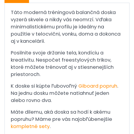
Táto moderná tréningová balančná doska
vyzerá skvele a nikdy vás neomrzí. Vďaka
minimalistickému profilu je ideálny na
použitie v telocvični, vonku, doma a dokonca
aj v kancelárii.
Posilnite svoje držanie tela, kondíciu a
kreativitu. Nespočet freestylových trikov,
ktoré môžete trénovať aj v stiesnenejších
priestoroch.
K doske si kúpte ľubovoľný
Giboard popruh
.
Na jednu dosku môžete natiahnuť jeden
alebo rovno dva.
Máte dilemu, aká doska sa hodí k akému
popruhu? Máme pre vás najobľúbenejšie
kompletné sety
.