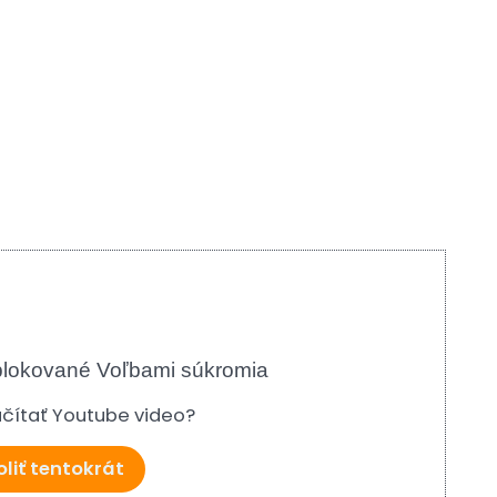
blokované Voľbami súkromia
načítať Youtube video?
liť tentokrát