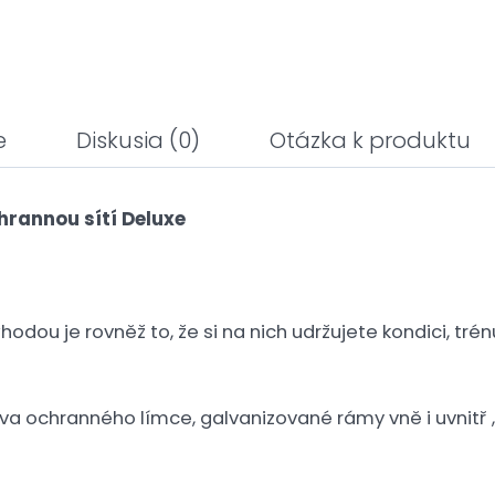
e
Diskusia
(0)
Otázka k produktu
rannou sítí Deluxe
hodou je rovněž to, že si na nich udržujete kondici, tr
 ochranného límce, galvanizované rámy vně i uvnitř , p