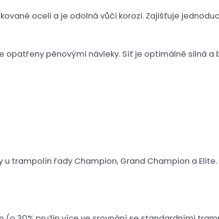
kované oceli a je odolná vůči korozi. Zajišťuje jednod
e opatřeny pěnovými návleky. Síť je optimálně silná a
y u trampolín řady Champion, Grand Champion a Elite.
in (o 30% pružin více ve srovnání se standardními tra