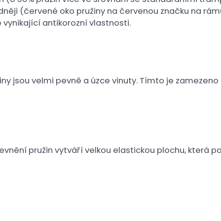
ěji (červené oko pružiny na červenou značku na rámu)
vynikající antikorozní vlastnosti.
žiny jsou velmi pevně a úzce vinuty. Tímto je zamezen
ění pružin vytváří velkou elastickou plochu, která pos