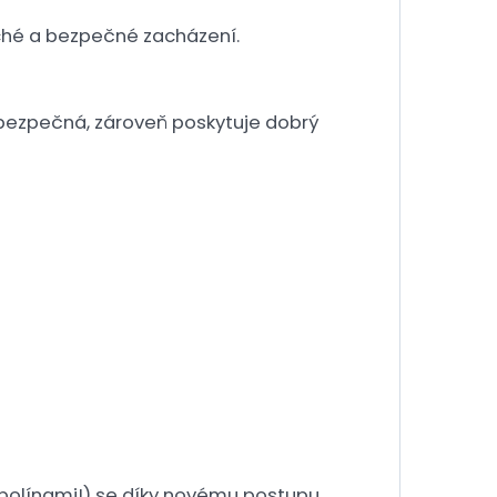
uché a bezpečné zacházení.
 bezpečná, zároveň poskytuje dobrý
mpolínami!) se díky novému postupu