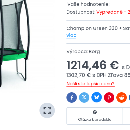
Vaše hodnotenie:
Dostupnosť:
Vypredané - 
Champion Green 330 + Saf
viac
Výrobca:
Berg
1214,46 €
s 
1302,70 €
s DPH
Zľava
88
Našli ste lepšiu cenu?
Bluesky
Twitter
Facebook
Pinterest
Redd
Otázka k produktu