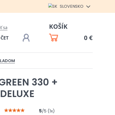
SLOVENSKO
KOŠÍK
iť sa
0 €
ÚČET
KLADOM
GREEN 330 +
 DELUXE
5
/
5
(
1
x)