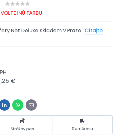
ZVOLTE INÚ FARBU
ety Net Deluxe skladem v Praze
Čítajte
DPH
,25 €
it
LinkedIn
WhatsApp
E-
mail
Doručenia
Strážny pes