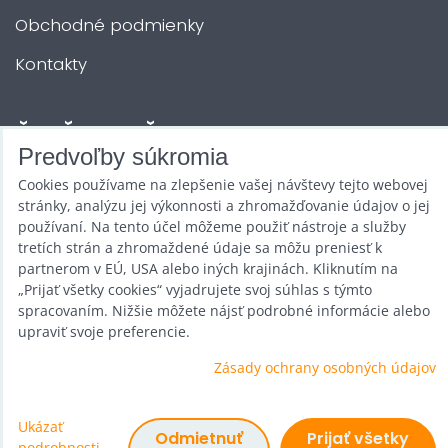
Obchodné podmienky
Kontakty
ĎALŠIE SLUŽBY
Predvoľby súkromia
Cookies používame na zlepšenie vašej návštevy tejto webovej
Zábava na Vašu akciu
stránky, analýzu jej výkonnosti a zhromažďovanie údajov o jej
používaní. Na tento účel môžeme použiť nástroje a služby
Požičovňa
tretích strán a zhromaždené údaje sa môžu preniesť k
Promotéri
partnerom v EÚ, USA alebo iných krajinách. Kliknutím na
„Prijať všetky cookies“ vyjadrujete svoj súhlas s týmto
Kurzy a stretnutia
spracovaním. Nižšie môžete nájsť podrobné informácie alebo
upraviť svoje preferencie.
Veľkoobchod
Zásady ochrany osobných údajov
Ukázať
Predvoľby súkromia
Odmietnuť
Prijať všetky
podrobnosti