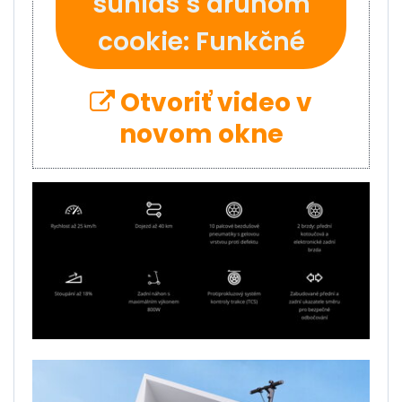
súhlas s druhom
cookie: Funkčné
Otvoriť video v
novom okne