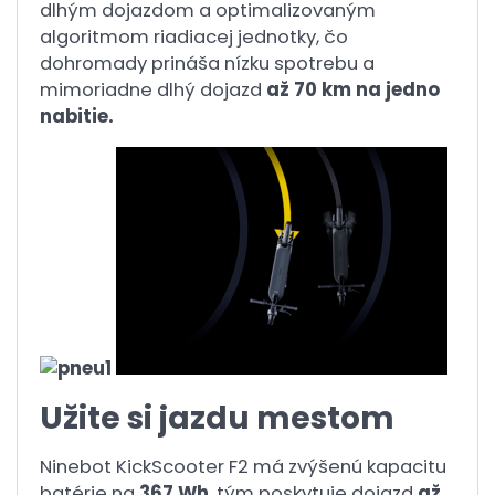
dlhým dojazdom a optimalizovaným
algoritmom riadiacej jednotky, čo
dohromady prináša nízku spotrebu a
mimoriadne dlhý dojazd
až 70 km na jedno
nabitie.
Užite si jazdu mestom
Ninebot KickScooter F2 má zvýšenú kapacitu
batérie na
367 Wh
, tým poskytuje dojazd
až