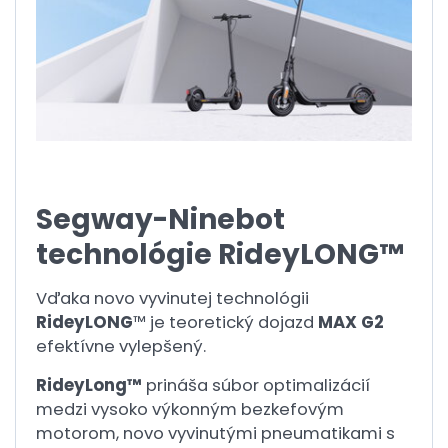
Segway-Ninebot
technológie RideyLONG™
Vďaka novo vyvinutej technológii
RideyLONG
™ je teoretický dojazd
MAX G2
efektívne vylepšený.
RideyLong™
prináša súbor optimalizácií
medzi vysoko výkonným bezkefovým
motorom, novo vyvinutými pneumatikami s