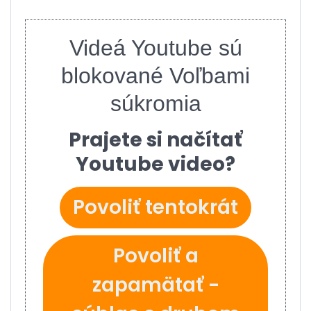
Videá Youtube sú
blokované Voľbami
súkromia
Prajete si načítať
Youtube video?
Povoliť tentokrát
Povoliť a
zapamätať -