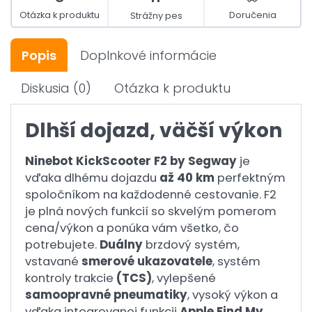
Otázka k produktu
Doručenia
Strážny pes
Popis
Doplnkové informácie
Diskusia
(0)
Otázka k produktu
Dlhší dojazd, väčší výkon
Ninebot KickScooter F2 by Segway
je
vďaka dlhému dojazdu
až 40 km
perfektným
spoločníkom na každodenné cestovanie. F2
je plná nových funkcií so skvelým pomerom
cena/výkon a ponúka vám všetko, čo
potrebujete.
Duálny
brzdový systém,
vstavané
smerové ukazovatele
, systém
kontroly trakcie
(TCS)
, vylepšené
samoopravné pneumatiky
, vysoký výkon a
vďaka integrovanej funkcii
Apple Find My