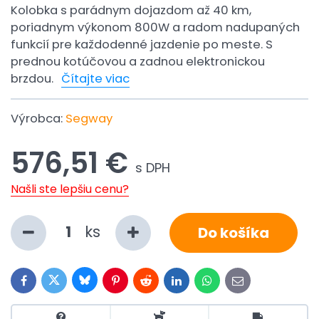
Kolobka s parádnym dojazdom až 40 km,
poriadnym výkonom 800W a radom nadupaných
funkcií pre každodenné jazdenie po meste. S
prednou kotúčovou a zadnou elektronickou
brzdou.
Čítajte viac
Výrobca:
Segway
576,51 €
s DPH
Našli ste lepšiu cenu?
ks
Do košíka
Bluesky
Twitter
Facebook
Pinterest
Reddit
LinkedIn
WhatsApp
E-
mail