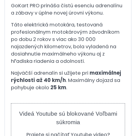
GoKart PRO prináša čistú esenciu adrenalínu
a zábavy v úplne novej úrovni výkonu.
Táto elektrická motokára, testovaná
profesionálnym motokárovým závodníkom
po dobu 2 rokov s viac ako 30 000
najazdených kilometrov, bola vyladená na
dosiahnutie maximálneho výkonu aj z
hľadiska riadenia a odolnosti.
Najväčší adrenalín si užijete pri
maximálnej
rýchlosti až 40 km/h
. Maximálny dojazd sa
pohybuje okolo
25 km
.
Videá Youtube sú blokované Voľbami
súkromia
Prajete si načítať Youtube video?