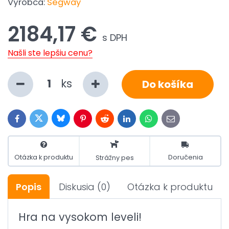
Výrobca:
Segway
2184,17 €
s DPH
Našli ste lepšiu cenu?
ks
Do košíka
Bluesky
Twitter
Facebook
Pinterest
Reddit
LinkedIn
WhatsApp
E-
mail
Otázka k produktu
Doručenia
Strážny pes
Popis
Diskusia
(0)
Otázka k produktu
Hra na vysokom leveli!