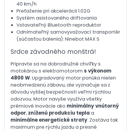
40 km/h
Preťaženie pri akcelerácii 1.02G
Systém asistovaného driftovania
Vstavateľný Bluetooth reproduktor
Odnímateľný samovyvažovací transportér
(súčasťou balenia): Ninebot MAX S
Srdce závodného monštrá!
Pripravte sa na dobrodružné chvíľky s
motokárou s elektromotorom
s výkonom
4800 W
. Upgradovaný motor ponúka nielen
neobmedzenú zábavu, ale vyznačuje sa z
dôvodu vyššej bezpečnosti veľmi rýchlou
odozvou. Motor navyše využíva všetky
prémiové inovácie ako
minimálny vnútorný
odpor
,
zníženú produkciu tepla
a
minimálne energetické straty
. Zostáva tak
maximum pre rýchlu jazdu a presné