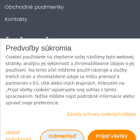
Obchodné podmienky
Kontakty
ĎALŠIE SLUŽBY
Predvoľby súkromia
Cookies používame na zlepšenie vašej návštevy tejto webovej
Zábava na Vašu akciu
stránky, analýzu jej výkonnosti a zhromažďovanie údajov o jej
Požičovňa
používaní. Na tento účel môžeme použiť nástroje a služby
tretích strán a zhromaždené údaje sa môžu preniesť k
Promotéri
partnerom v EÚ, USA alebo iných krajinách. Kliknutím na
„Prijať všetky cookies“ vyjadrujete svoj súhlas s týmto
Kurzy a stretnutia
spracovaním. Nižšie môžete nájsť podrobné informácie alebo
upraviť svoje preferencie.
Veľkoobchod
Zásady ochrany osobných údajov
Ukázať
Predvoľby súkromia
Odmietnuť
Prijať všetky
podrobnosti