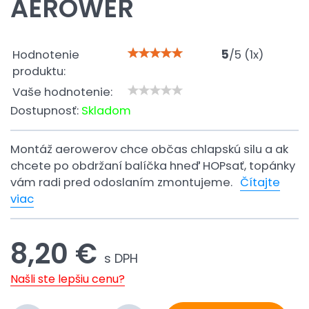
AEROWER
Hodnotenie
5
/
5
(
1
x)
produktu:
Vaše hodnotenie:
Dostupnosť:
Skladom
Montáž aerowerov chce občas chlapskú silu a ak
chcete po obdržaní balíčka hneď HOPsať, topánky
vám radi pred odoslaním zmontujeme.
Čítajte
viac
8,20 €
s DPH
Našli ste lepšiu cenu?