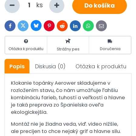
ks
Do košíka
Bluesky
Twitter
Facebook
Pinterest
Reddit
LinkedIn
WhatsApp
E-
mail
Otázka k produktu
Doručenia
Strážny pes
Popis
Diskusia
(0)
Otázka k produktu
Klokanie topánky Aerower skladujeme v
rozložením stavu, čo nám umožňuje ľahšiu
kombináciu farieb, tuhostí a veľkostí a hlavne
je taká preprava zo Španielska oveľa
ekologickejšia.
Montáž nie je žiadna veda, viď. video nižšie,
ale precijen to chce nejaký grif a hlavne silu.